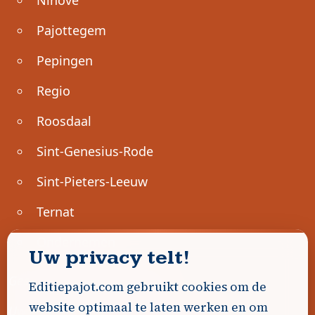
Pajottegem
Pepingen
Regio
Roosdaal
Sint-Genesius-Rode
Sint-Pieters-Leeuw
Ternat
Ondernemen
Uw privacy telt!
Geen advertenties gevonden.
Editiepajot.com gebruikt cookies om de
website optimaal te laten werken en om
Uw advertentie hier? Contacteer ons!