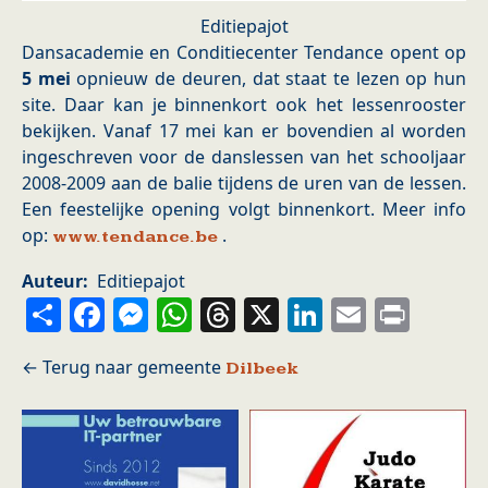
Editiepajot
Dansacademie en Conditiecenter Tendance opent op
5 mei
opnieuw de deuren, dat staat te lezen op hun
site. Daar kan je binnenkort ook het lessenrooster
bekijken. Vanaf 17 mei kan er bovendien al worden
ingeschreven voor de danslessen van het schooljaar
2008-2009 aan de balie tijdens de uren van de lessen.
Een feestelijke opening volgt binnenkort. Meer info
op:
.
www.tendance.be
Auteur
Editiepajot
Share
Facebook
Messenger
WhatsApp
Threads
X
LinkedIn
Email
Prin
Dilbeek