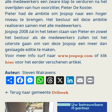
alle medewerkers een zware klap te verduren na het
overlijden van hun voorzitter, Pieter De Koster.
Pieter had de ambitie om Jospop naar een hoger
niveau te brengen. Het bestuur wil deze ambitie
realiseren samen met alle medewerkers.
Jospop 2008 zal in het teken staan van Pieter en zowel
het bestuur als de medewerkers zullen tot het
uiterste gaan om van deze Jospop een meer dan
geslaagde editie te maken.
Voor meer info surf naar
of klik
www.jospop.com
voor het eerder verschenen artikel.
hier
Auteur
Steven Walravens
Share
Facebook
Messenger
WhatsApp
Threads
X
LinkedIn
Email
Prin
Dilbeek