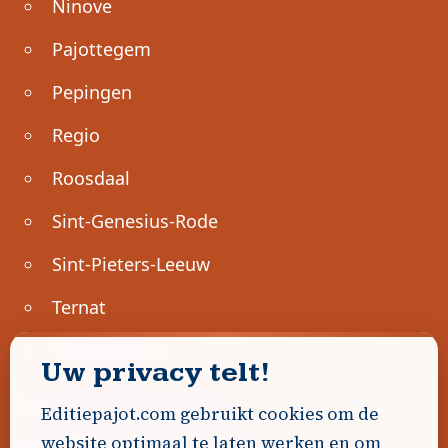
Ninove
Pajottegem
Pepingen
Regio
Roosdaal
Sint-Genesius-Rode
Sint-Pieters-Leeuw
Ternat
Ondernemen
Uw privacy telt!
Geen advertenties gevonden.
Editiepajot.com gebruikt cookies om de
website optimaal te laten werken en om
Uw advertentie hier? Contacteer ons!