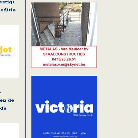
stigt
editie
-
 en de
ade