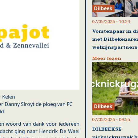
Dilbeek
07/05/2026 - 10:24
Vorstenpaar in d
met Dilbekenare
welzijnspartners
Meer lezen
r Kelen
er Danny Siroyt de ploeg van FC
Dilbeek
ld.
07/05/2026 - 09:55
en woord van dank voor iedereen
DILBEEKSE
ndacht ging naar Hendrik De Wael
picknickrugzak b