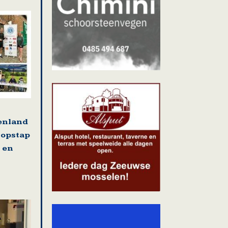
tenland
 opstap
 en