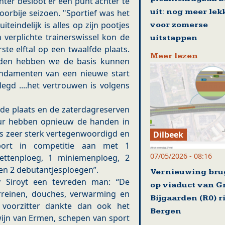
chter besloot er een punt achter te
uit: nog meer lek
oorbije seizoen. "Sportief was het
teindelijk is alles op zijn pootjes
voor zomerse
n verplichte trainerswissel kon de
uitstappen
ste elftal op een twaalfde plaats.
Meer lezen
eden hebben we de basis kunnen
fundamenten van een nieuwe start
legd ....het vertrouwen is volgens
de plaats en de zaterdagreserven
ur hebben opnieuw de handen in
 is zeer sterk vertegenwoordigd en
Dilbeek
port in competitie aan met 1
07/05/2026 - 08:16
dettenploeg, 1 miniemenploeg, 2
en 2 debutantjesploegen”.
Vernieuwing br
 Siroyt een tevreden man: “De
op viaduct van G
erreinen, douches, verwarming en
Bijgaarden (R0) r
e voorzitter dankte dan ook het
Bergen
ijn van Ermen, schepen van sport