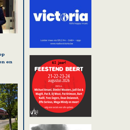
op
en en