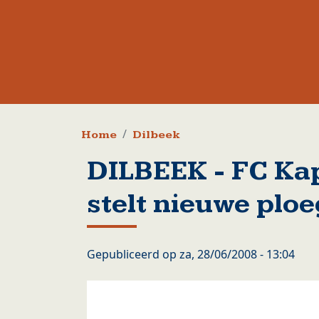
Kruimelpad
Home
Dilbeek
DILBEEK - FC Kap
stelt nieuwe ploe
Gepubliceerd op
za, 28/06/2008 - 13:04