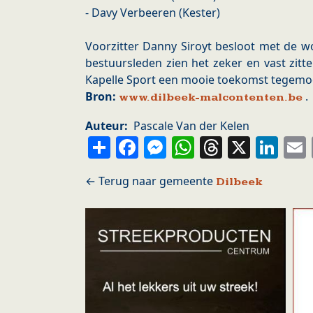
- Davy Verbeeren (Kester)
Voorzitter Danny Siroyt besloot met de wo
bestuursleden zien het zeker en vast zitt
Kapelle Sport een mooie toekomst tegemoe
Bron:
.
www.dilbeek-malcontenten.be
Auteur
Pascale Van der Kelen
Share
Facebook
Messenger
WhatsApp
Thread
X
Li
Dilbeek