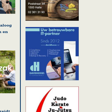
ialoog
n en
reidt