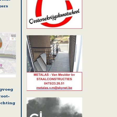
kers
ugvoeg
root-
ichting