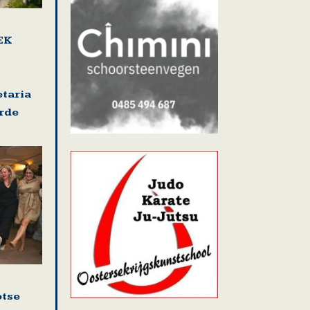
EK
etaria
rde
otse