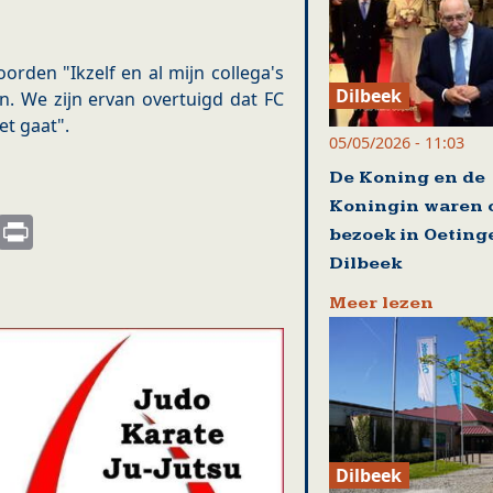
orden "Ikzelf en al mijn collega's
Dilbeek
en. We zijn ervan overtuigd dat FC
t gaat".
05/05/2026 - 11:03
De Koning en de
Koningin waren 
s
nkedIn
Email
Print
bezoek in Oeting
Dilbeek
Meer lezen
Dilbeek