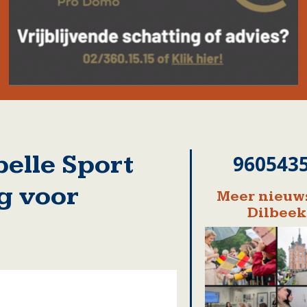
elle Sport
960543
g voor
Meer nieuws
Dilbeek