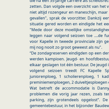
die na een 35-jarige carrière als scheidsre
zetten. Dan volgde een overzicht van het v
niet altijd rozengeur en maneschijn, maar ui
gevallen", sprak de voorzitter. Dankzij ee
situatie gered worden en eindigde het eer
"Mede door deze moeilijke omstandigh
leggen naar volgend seizoen toe ....de 
voor Kapelle in tweede provinciale zijn ge
mij nog nooit zo groot geweest als nu".
“De zondagreserven eindigden op een der
werden kampioen. Jeugd- en hoofdbestu
elkaar geslagen tot één bestuur. De jeugd
volgend seizoen treedt FC Kapelle S
juniorenploeg, 1 scholierenploeg, 1 ka
preminiemenploegen, 2 duiveltjesploegen 
Wat betreft de accommodatie is Danny
problemen die vorig jaar rezen, zoals t
parking, zijn grotendeels opgelost”. D
gemeentebestuur, in het bijzonder Baudew