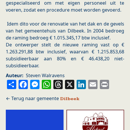
gespecialiseerd om met eigen personeel uit te
voeren, zodat een procedure moet worden gevoerd.
Idem dito voor de renovatie van het dak en de gevels
van het gemeentehuis van Dilbeek. In 2004 bedroeg
de raming bedroeg € 1.015.345,17 btw inclusief.
De ontwerper stelt de nieuwe raming vast op €
1.263.291,88 btw inclusief, waarvan € 1.215.853,68
subsidieerbaar aan 80% en € 46.438,20 niet-
subsidieerbaar.
Auteur
Steven Walravens
Share
Facebook
Messenger
WhatsApp
Threads
X
LinkedIn
Email
Prin
Dilbeek