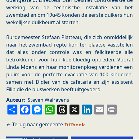
opengesteld. Directeur Stef Desmet controleerde de
werking van de technische installatie van het
zwembad en om 19u45 konden de eerste duikers hun
wekelijkse duikbeurt al starten.
Burgemeester Stefaan Platteau, die zich onmiddellijk
naar het zwembad repte kon ter plaatse vaststellen
dat alles onder controle was en feliciteerde alle
betrokkenen voor hun koelbloedig optreden. Vooral
Linda Moens en haar monitorenploeg verdienen een
pluim voor de perfecte evacuatie van 100 kinderen,
samen met Didier van de cafetaria en zijn assistent
Filip die de bluswerken heeft uitgevoerd.
Auteur
Steven Walravens
Share
Facebook
Messenger
WhatsApp
Threads
X
LinkedIn
Email
Prin
Dilbeek