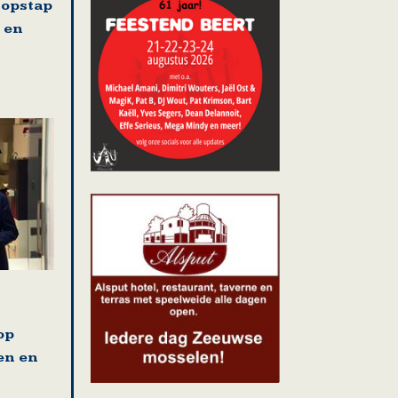
 opstap
 en
op
en en