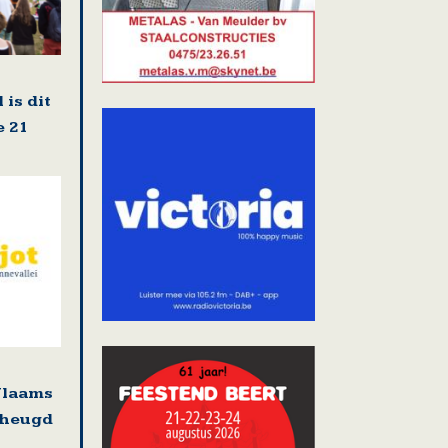
 is dit
e 21
Vlaams
rheugd