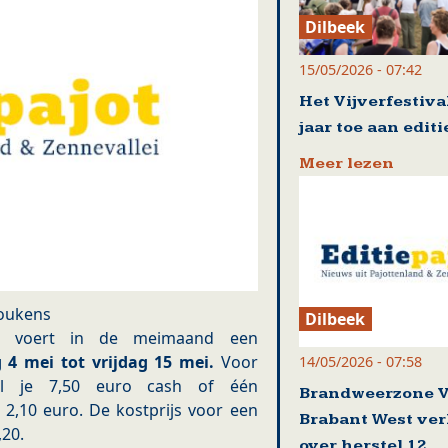
Dilbeek
15/05/2026 - 07:42
Het Vijverfestival
jaar toe aan editi
Meer lezen
houkens
Dilbeek
ooi voert in de meimaand een
4 mei tot vrijdag 15 mei.
Voor
14/05/2026 - 07:58
l je 7,50 euro cash of één
Brandweerzone 
2,10 euro. De kostprijs voor een
Brabant West ve
,20.
over herstel 12