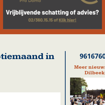
tiemaand in
961676
Meer nieuws
Dilbeek