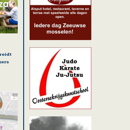
reidt
kers