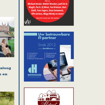
ialoog
n en