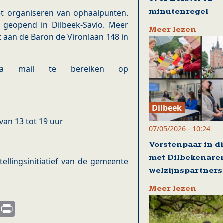
minutenregel
het organiseren van ophaalpunten.
 geopend in Dilbeek-Savio. Meer
Meer lezen
ligt aan de Baron de Vironlaan 148 in
 via mail te bereiken op
Dilbeek
an 13 tot 19 uur
07/05/2026 - 10:24
Vorstenpaar in d
met Dilbekenare
stellingsinitiatief van de gemeente
welzijnspartners
Meer lezen
s
nkedIn
Email
Print