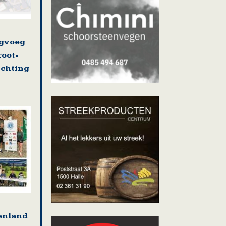
ugvoeg
root-
ichting
tenland