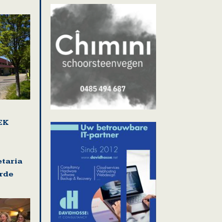
EK
etaria
rde