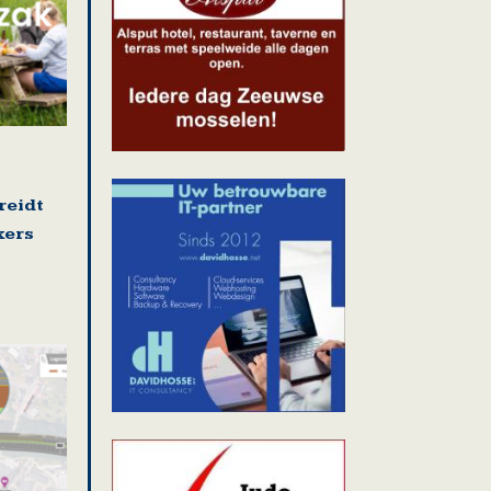
reidt
kers