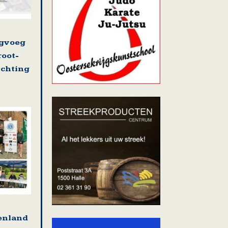
ugvoeg
root-
ichting
tenland