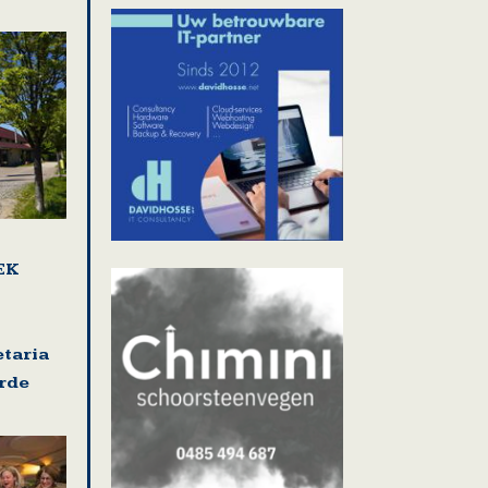
EK
etaria
rde