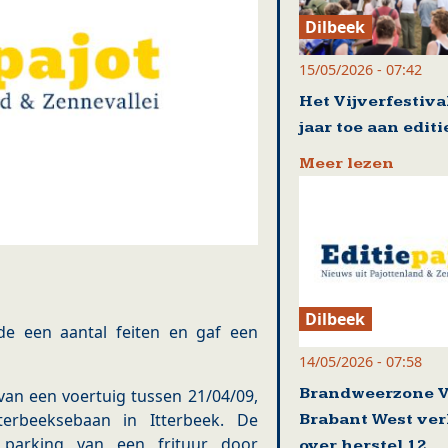
Dilbeek
15/05/2026 - 07:42
Het Vijverfestival
jaar toe aan editi
Meer lezen
Dilbeek
de een aantal feiten en gaf een
14/05/2026 - 07:58
Brandweerzone 
van een voertuig tussen 21/04/09,
terbeeksebaan in Itterbeek. De
Brabant West ve
 parking van een frituur door
over herstel 12