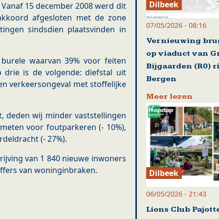
Dilbeek
. Vanaf 15 december 2008 werd dit
akkoord afgesloten met de zone
07/05/2026 - 08:16
ingen sindsdien plaatsvinden in
Vernieuwing br
op viaduct van G
 burele waarvan 39% voor feiten
Bijgaarden (R0) r
drie is de volgende: diefstal uit
Bergen
en verkeersongeval met stoffelijke
Meer lezen
, deden wij minder vaststellingen
meten voor foutparkeren (- 10%),
rdeldracht (- 27%).
rijving van 1 840 nieuwe inwoners
offers van woninginbraken.
Dilbeek
06/05/2026 - 21:43
Lions Club Pajot