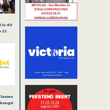
 is dit
e 21
Vlaams
rheugd