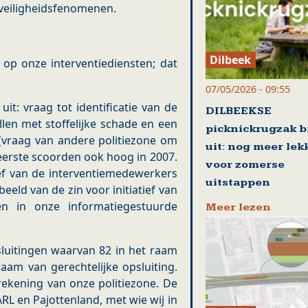
 veiligheidsfenomenen.
Dilbeek
op onze interventiediensten; dat
07/05/2026 - 09:55
it: vraag tot identificatie van de
DILBEEKSE
llen met stoffelijke schade en een
picknickrugzak b
(vraag van andere politiezone om
uit: nog meer lek
eerste scoorden ook hoog in 2007.
voor zomerse
ief van de interventiemedewerkers
uitstappen
eeld van de zin voor initiatief van
n in onze informatiegestuurde
Meer lezen
sluitingen waarvan 82 in het raam
raam van gerechtelijke opsluiting.
ekening van onze politiezone. De
RL en Pajottenland, met wie wij in