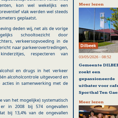
Meer lezen
enten, kon wel wekelijks een
preventief vlak werden wel steeds
dsmeters geplaatst.
eving deden wij, net als de vorige
gelijks schooltoezicht door
chters, verkeersopvoeding in de
Dilbeek
gericht naar parkeerovertredingen,
inderzitjes, respecteren van
03/05/2026 - 08:52
Gemeente DILBE
alcohol en drugs in het verkeer
zoekt een
één alcoholcontrole uitgevoerd en
gepassioneerde
e acties in samenwerking met de
uitbater voor caf
Sporthal Ten Gae
te van het mogelijke) systematisch
Meer lezen
r in 2008 bij 574 ongevallen
at bij 13,4% van de ongevallen