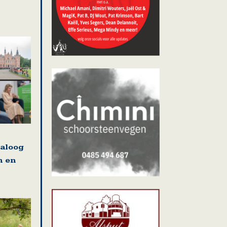
ialoog
n en