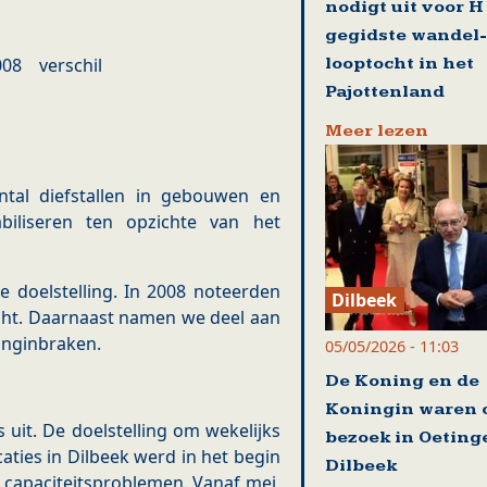
nodigt uit voor H
gegidste wandel-
looptocht in het
08 verschil
Pajottenland
Meer lezen
ntal diefstallen in gebouwen en
biliseren ten opzichte van het
 doelstelling. In 2008 noteerden
Dilbeek
cht. Daarnaast namen we deel aan
inginbraken.
05/05/2026 - 11:03
De Koning en de
Koningin waren 
 uit. De doelstelling om wekelijks
bezoek in Oeting
caties in Dilbeek werd in het begin
Dilbeek
n capaciteitsproblemen. Vanaf mei,