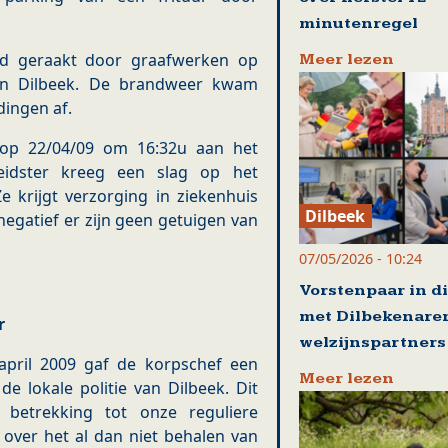
minutenregel
werd geraakt door graafwerken op
Meer lezen
 in Dilbeek. De brandweer kwam
dingen af.
n op 22/04/09 om 16:32u aan het
eleidster kreeg een slag op het
krijgt verzorging in ziekenhuis
Dilbeek
negatief er zijn geen getuigen van
07/05/2026 - 10:24
Vorstenpaar in d
met Dilbekenare
r
welzijnspartners
pril 2009 gaf de korpschef een
Meer lezen
de lokale politie van Dilbeek. Dit
t betrekking tot onze reguliere
 over het al dan niet behalen van