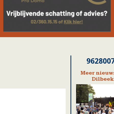
962800
Meer nieuws
Dilbeek