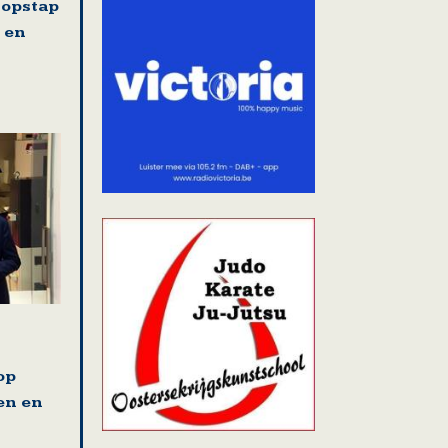
 opstap
 en
op
en en