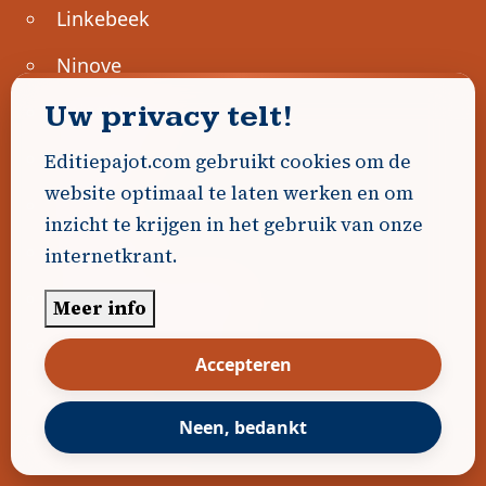
Linkebeek
Ninove
Uw privacy telt!
Pajottegem
Pepingen
Editiepajot.com gebruikt cookies om de
website optimaal te laten werken en om
Regio
inzicht te krijgen in het gebruik van onze
Roosdaal
internetkrant.
Sint-Genesius-Rode
Meer info
Sint-Pieters-Leeuw
Accepteren
Ternat
Neen, bedankt
Ondernemen