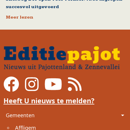
succesvol uitgevoerd
Meer lezen
Heeft U nieuws te melden?
Voet
Gemeenten
Affligem