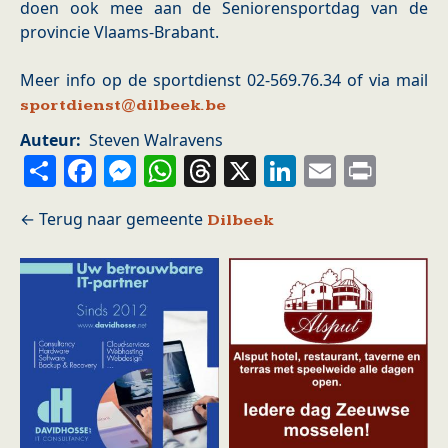
doen ook mee aan de Seniorensportdag van de
provincie Vlaams-Brabant.
Meer info op de sportdienst 02-569.76.34 of via mail
sportdienst@dilbeek.be
Auteur
Steven Walravens
Share
Facebook
Messenger
WhatsApp
Threads
X
LinkedIn
Email
Prin
Dilbeek