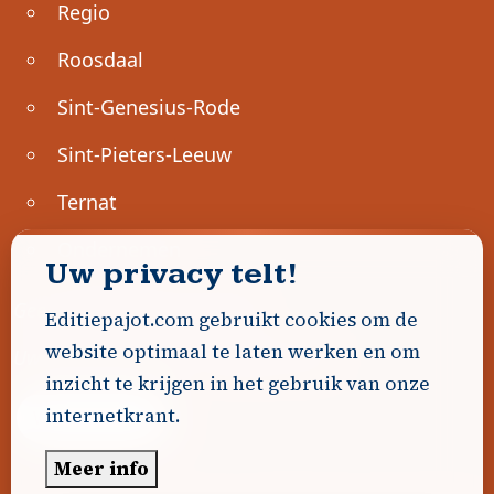
Regio
Roosdaal
Sint-Genesius-Rode
Sint-Pieters-Leeuw
Ternat
Ondernemen
Uw privacy telt!
Geen advertenties gevonden.
Editiepajot.com gebruikt cookies om de
website optimaal te laten werken en om
Uw advertentie hier? Contacteer ons!
inzicht te krijgen in het gebruik van onze
internetkrant.
Word Partner!
Meer info