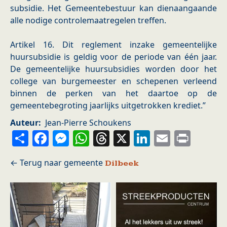
subsidie. Het Gemeentebestuur kan dienaangaande
alle nodige controlemaatregelen treffen.
Artikel 16. Dit reglement inzake gemeentelijke
huursubsidie is geldig voor de periode van één jaar.
De gemeentelijke huursubsidies worden door het
college van burgemeester en schepenen verleend
binnen de perken van het daartoe op de
gemeentebegroting jaarlijks uitgetrokken krediet.”
Auteur
Jean-Pierre Schoukens
Share
Facebook
Messenger
WhatsApp
Threads
X
LinkedIn
Email
Prin
Dilbeek