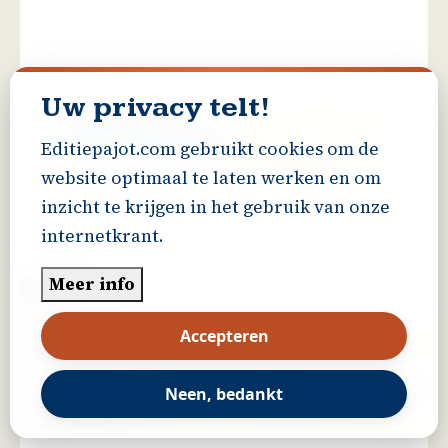
Uw privacy telt!
Editiepajot.com gebruikt cookies om de
website optimaal te laten werken en om
inzicht te krijgen in het gebruik van onze
internetkrant.
Meer info
Dilbeek
28/03/2026 - 11:27
Accepteren
Gemeente DILBEEK stopt met warme
schoolmaaltijden vanaf schooljaar 2026 - 2027
Neen, bedankt
Meer lezen