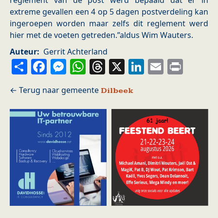
reglement van de post werd bepaald dat er in
extreme gevallen een 4 op 5 dagen postverdeling kan
ingeroepen worden maar zelfs dit reglement werd
hier met de voeten getreden.”aldus Wim Wauters.
Auteur
Gerrit Achterland
Share
Facebook
Messenger
WhatsApp
Threads
X
LinkedIn
Email
Prin
Dilbeek