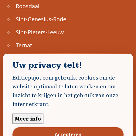
Roosdaal
Sint-Genesius-Rode
Sint-Pieters-Leeuw
Ternat
Ondernemen
Uw privacy telt!
Geen advertenties gevonden.
Editiepajot.com gebruikt cookies om de
website optimaal te laten werken en om
Uw advertentie hier? Contacteer ons!
inzicht te krijgen in het gebruik van onze
internetkrant.
Word Partner!
Meer info
© 2026
Editiepajot.com
|
Algemene voorwaarden
Accepteren