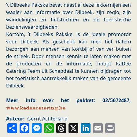
’t Dilbeeks Pakske bevat naast al deze lekkernijen een
waaier aan informatie over Dilbeek, zijn regio, zijn
wandelingen en fietstochten en de toeristische
bezienswaardigheden.
Kortom, ’t Dilbeeks Pakske, is de ideale promotor
voor Dilbeek. Als geschenk kan men het (laten)
bezorgen aan mensen van kortbij of van ver buiten
de streek. Door mensen kennis te laten maken met
de producten en de informatie, hoopt KaDee
Catering Team uit Schepdaal te kunnen bijdragen tot
het toeristisch aantrekkelijk maken van de gemeente
Dilbeek.
Meer info over het pakket: 02/5672487,
www.kadeecatering.be
Auteur
Gerrit Achterland
Share
Facebook
Messenger
WhatsApp
Threads
X
LinkedIn
Email
Prin