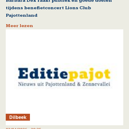
Barbara Dex raakt publiek en goede doelen
tijdens benefietconcert Lions Club
Pajottenland
Meer lezen
Dilbeek