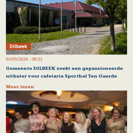
Dilbeek
03/05/2026 - 08:52
Gemeente DILBEEK zoekt een gepassioneerde
uitbater voor cafetaria Sporthal Ten Gaerde
Meer lezen