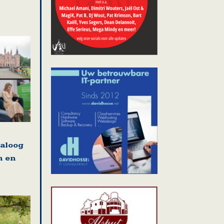
ialoog
n en