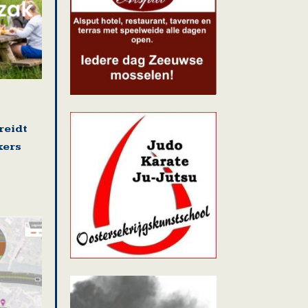
reidt
kers