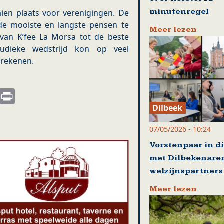
minutenregel
en plaats voor verenigingen. De
de mooiste en langste pensen te
Meer lezen
van K’fee La Morsa tot de beste
ludieke wedstrijd kon op veel
 rekenen.
s
nkedIn
Email
Print
Dilbeek
07/05/2026 - 10:24
Vorstenpaar in d
met Dilbekenare
welzijnspartners
Meer lezen