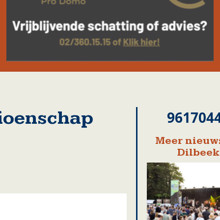
ioenschap
961704
Meer nieuws
Dilbeek