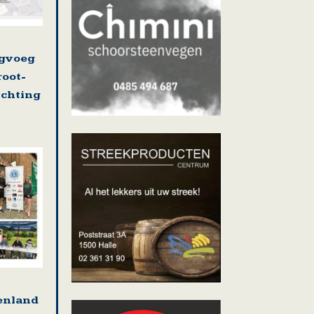
ugvoeg
root-
ichting
tenland