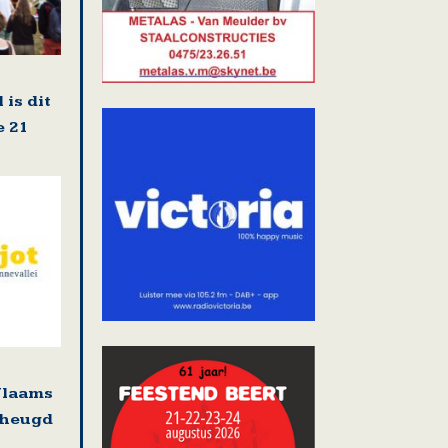
 is dit
e 21
Vlaams
rheugd