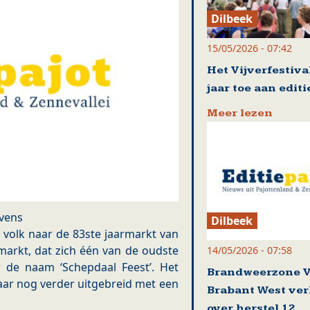
Dilbeek
15/05/2026 - 07:42
Het Vijverfestival
jaar toe aan editi
Meer lezen
vens
Dilbeek
volk naar de 83ste jaarmarkt van
rmarkt, dat zich één van de oudste
14/05/2026 - 07:58
de naam ‘Schepdaal Feest’. Het
Brandweerzone 
aar nog verder uitgebreid met een
Brabant West ve
over herstel 12