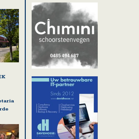
EK
etaria
rde