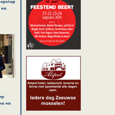
 opstap
 en
op
en en