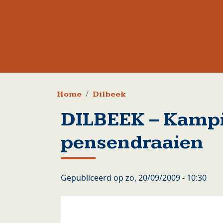
Kruimelpad
Home
Dilbeek
DILBEEK – Kamp
pensendraaien
Gepubliceerd op
zo, 20/09/2009 - 10:30