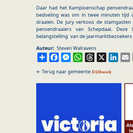
Daar had het Kampioenschap pensendraai
bedoeling was om in twee minuten tijd 
draaien. De jury verkoos de stamgasten 
pensendraaiers van Schepdaal. Deze 
belangstelling van de jaarmarktbezoekers
Auteur
Steven Walravens
Share
Facebook
Messenger
WhatsApp
Thread
X
Li
Dilbeek