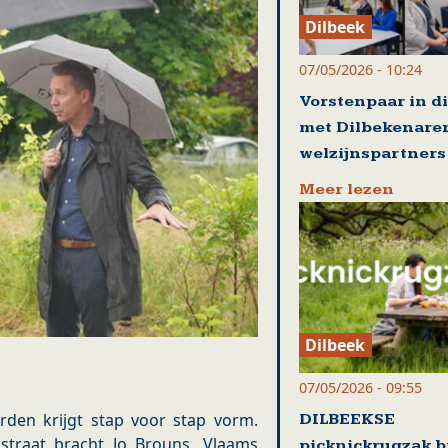
Dilbeek
07/05/2026 - 10:24
Vorstenpaar in d
met Dilbekenare
welzijnspartners
Meer lezen
Dilbeek
07/05/2026 - 09:55
rden krijgt stap voor stap vorm.
DILBEEKSE
straat bracht Jo Brouns, Vlaams
picknickrugzak b