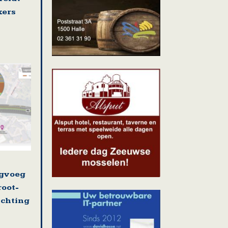
kers
ugvoeg
root-
ichting