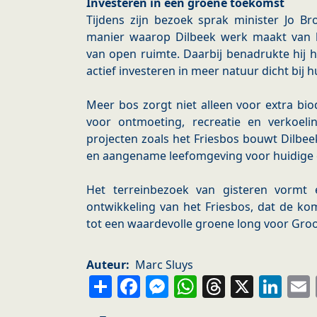
Investeren in een groene toekomst
Tijdens zijn bezoek sprak minister Jo Br
manier waarop Dilbeek werk maakt van b
van open ruimte. Daarbij benadrukte hij h
actief investeren in meer natuur dicht bij 
Meer bos zorgt niet alleen voor extra bio
voor ontmoeting, recreatie en verkoel
projecten zoals het Friesbos bouwt Dilbe
en aangename leefomgeving voor huidige 
Het terreinbezoek van gisteren vormt
ontwikkeling van het Friesbos, dat de ko
tot een waardevolle groene long voor Gro
Auteur
Marc Sluys
Share
Facebook
Messenger
WhatsApp
Thread
X
Li