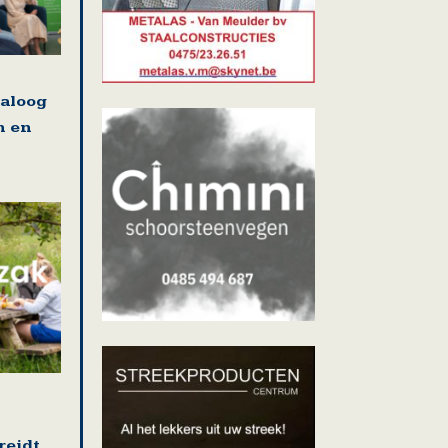
ialoog
n en
reidt