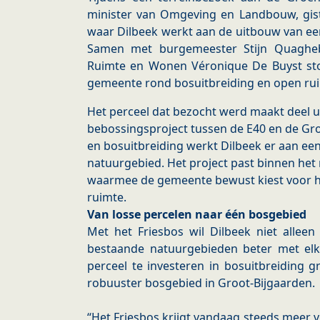
minister van Omgeving en Landbouw, gis
waar Dilbeek werkt aan de uitbouw van e
Samen met burgemeester Stijn Quaghe
Ruimte en Wonen Véronique De Buyst stond
gemeente rond bosuitbreiding en open ru
Het perceel dat bezocht werd maakt deel u
bebossingsproject tussen de E40 en de Gro
en bosuitbreiding werkt Dilbeek er aan ee
natuurgebied. Het project past binnen het 
waarmee de gemeente bewust kiest voor h
ruimte.
Van losse percelen naar één bosgebied
Met het Friesbos wil Dilbeek niet allee
bestaande natuurgebieden beter met elk
perceel te investeren in bosuitbreiding g
robuuster bosgebied in Groot-Bijgaarden.
“Het Friesbos krijgt vandaag steeds meer 