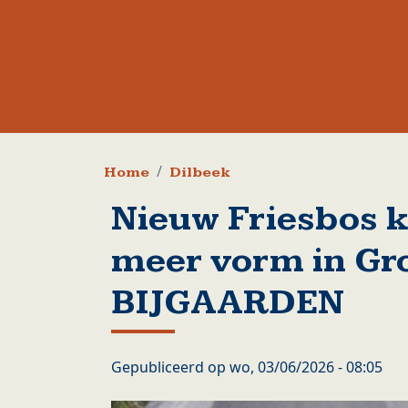
Kruimelpad
Home
Dilbeek
Nieuw Friesbos k
meer vorm in Gr
BIJGAARDEN
Gepubliceerd op
wo, 03/06/2026 - 08:05