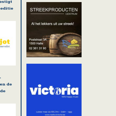
stigt
editie
-
 en de
ade