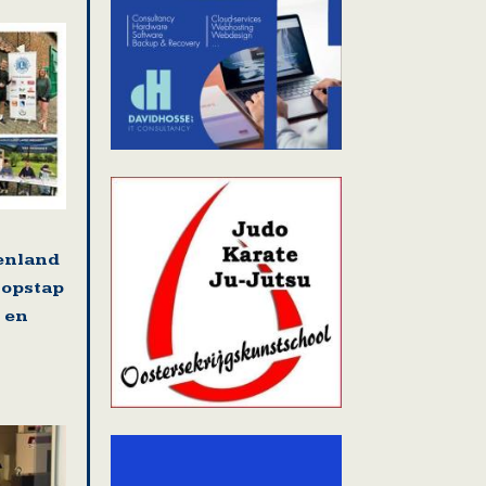
tenland
 opstap
 en