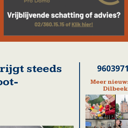
rijgt steeds
960397
oot-
Meer nieuws
Dilbeek