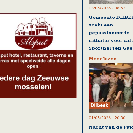
03/05/2026 - 08:52
Gemeente DILBE
zoekt een
gepassioneerde
uitbater voor caf
Sporthal Ten Gae
Meer lezen
Dilbeek
01/05/2026 - 20:30
Nacht van de Paj