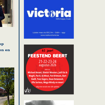
op
en en