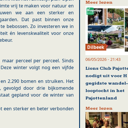
Meer lezen
te vrij te maken voor natuur en
 bouwen we aan een sterker en
jgaarden. Dat past binnen onze
 te bebossen. Zo investeren we in
iteit én levenskwaliteit voor onze
ebeur.
Dilbeek
06/05/2026 - 21:43
, maar perceel per perceel. Sinds
 Deze winter volgt nog een vijfde
Lions Club Pajot
nodigt uit voor H
en 2.290 bomen en struiken. Het
gegidste wandel-
3, gevolgd door drie bijkomende
looptocht in het
 staat gepland voor de winter van
Pajottenland
tot een sterker en beter verbonden
Meer lezen