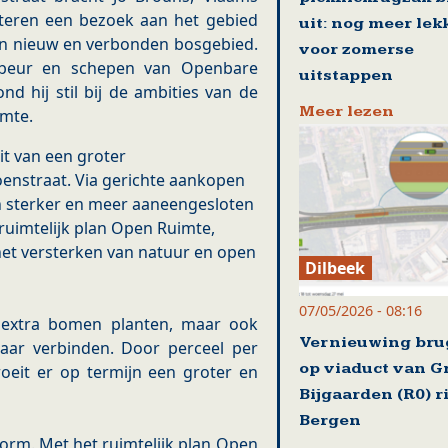
teren een bezoek aan het gebied
uit: nog meer lek
en nieuw en verbonden bosgebied.
voor zomerse
beur en schepen van Openbare
uitstappen
 hij stil bij de ambities van de
Meer lezen
imte.
it van een groter
enstraat. Via gerichte aankopen
n sterker en meer aaneengesloten
ruimtelijk plan Open Ruimte,
et versterken van natuur en open
Dilbeek
07/05/2026 - 08:16
n extra bomen planten, maar ook
Vernieuwing br
aar verbinden. Door perceel per
op viaduct van G
roeit er op termijn een groter en
Bijgaarden (R0) r
Bergen
vorm. Met het ruimtelijk plan Open