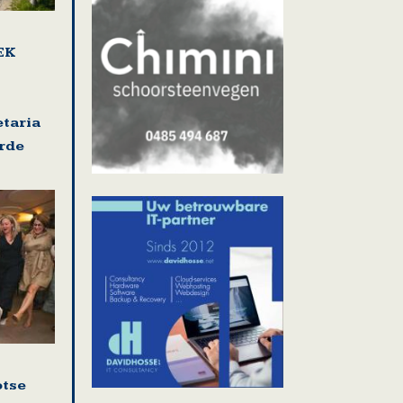
EK
etaria
rde
otse