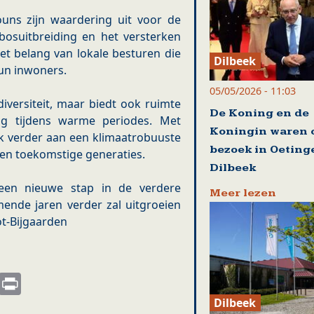
ouns zijn waardering uit voor de
osuitbreiding en het versterken
et belang van lokale besturen die
Dilbeek
hun inwoners.
05/05/2026 - 11:03
diversiteit, maar biedt ook ruimte
De Koning en de
ing tijdens warme periodes. Met
Koningin waren 
ek verder aan een klimaatrobuuste
bezoek in Oeting
en toekomstige generaties.
Dilbeek
 een nieuwe stap in de verdere
Meer lezen
mende jaren verder zal uitgroeien
ot-Bijgaarden
s
nkedIn
Email
Print
Dilbeek