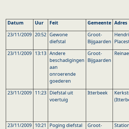
Datum
Uur
Feit
Gemeente
Adres
23/11/2009
20:52
Gewone
Groot-
Hendr
diefstal
Bijgaarden
Places
23/11/2009
13:13
Andere
Groot-
Reinae
beschadigingen
Bijgaarden
aan
onroerende
goederen
23/11/2009
11:23
Diefstal uit
Itterbeek
Kerkst
voertuig
(Itterb
23/11/2009
10:21
Poging diefstal
Groot-
Statio