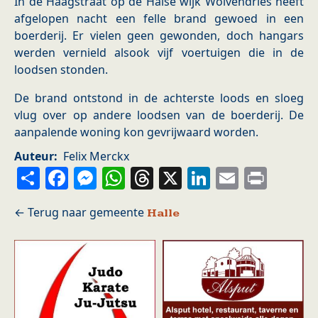
In de Haagstraat op de Halse wijk Wolvendries heeft
afgelopen nacht een felle brand gewoed in een
boerderij. Er vielen geen gewonden, doch hangars
werden vernield alsook vijf voertuigen die in de
loodsen stonden.
De brand ontstond in de achterste loods en sloeg
vlug over op andere loodsen van de boerderij. De
aanpalende woning kon gevrijwaard worden.
Auteur
Felix Merckx
Share
Facebook
Messenger
WhatsApp
Threads
X
LinkedIn
Email
Prin
Halle