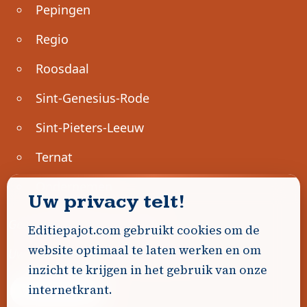
Pepingen
Regio
Roosdaal
Sint-Genesius-Rode
Sint-Pieters-Leeuw
Ternat
Ondernemen
Uw privacy telt!
Geen advertenties gevonden.
Editiepajot.com gebruikt cookies om de
website optimaal te laten werken en om
Uw advertentie hier? Contacteer ons!
inzicht te krijgen in het gebruik van onze
internetkrant.
Word Partner!