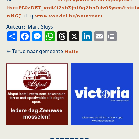
list=PL0zDE7_xoikli3sbZjnI9q2hsD4z0Sysm&si=i
of op
wNGJ
www.vondel.be/natureart
Auteur
Marc Sluys
Share
Facebook
Messenger
WhatsApp
Threads
X
LinkedIn
Email
Prin
Halle