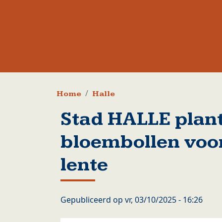
Kruimelpad
Home
Halle
Stad HALLE plan
bloembollen voor
lente
Gepubliceerd op
vr, 03/10/2025 - 16:26