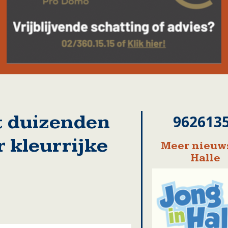
t duizenden
962613
 kleurrijke
Meer nieuws
Halle