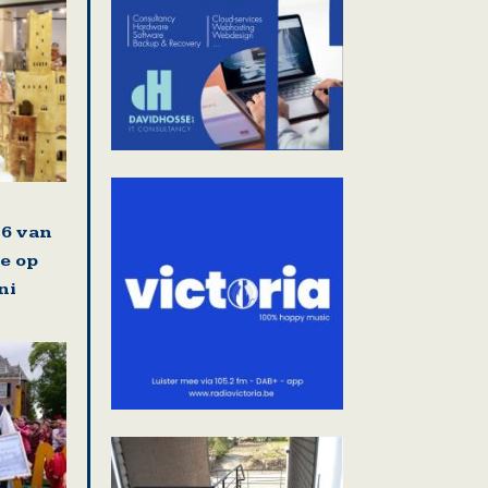
6 van
e op
ni