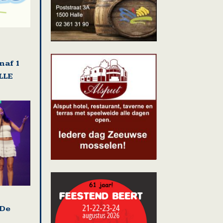
naf 1
LLE
 De