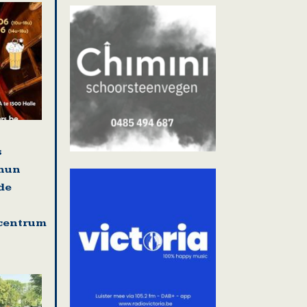
s
 hun
de
centrum