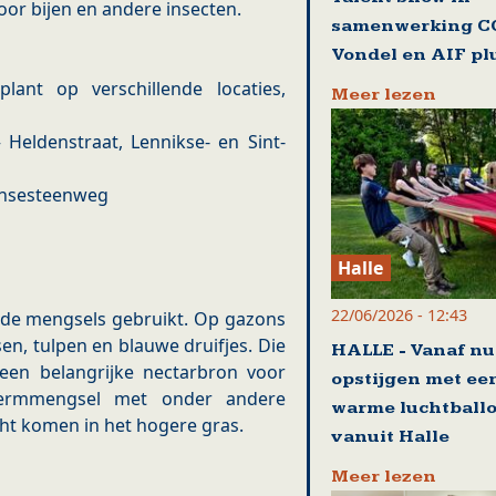
oor bijen en andere insecten.
samenwerking C
Vondel en AIF pl
ant op verschillende locaties,
Meer lezen
Heldenstraat, Lennikse- en Sint-
ensesteenweg
Halle
22/06/2026 - 12:43
ende mengsels gebruikt. Op gazons
n, tulpen en blauwe druifjes. Die
HALLE - Vanaf nu
 een belangrijke nectarbron voor
opstijgen met ee
ermmengsel met onder andere
warme luchtball
echt komen in het hogere gras.
vanuit Halle
Meer lezen