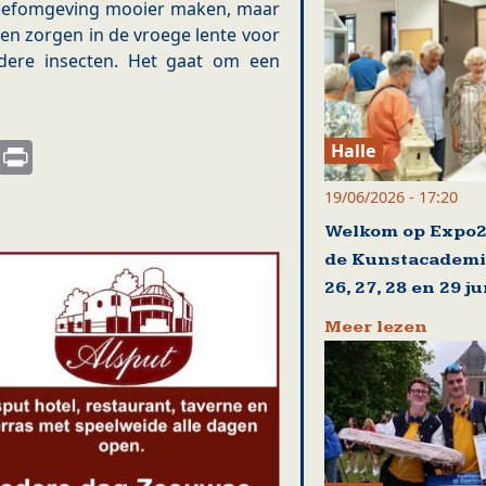
e leefomgeving mooier maken, maar
len zorgen in de vroege lente voor
ndere insecten. Het gaat om een
s
nkedIn
Email
Print
Halle
19/06/2026 - 17:20
Welkom op Expo2
de Kunstacademi
26, 27, 28 en 29 ju
Meer lezen