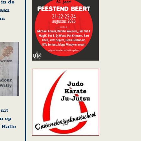
in de
 aan
in
uit
n op
 Halle