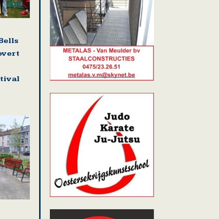
Bells
overt
tival