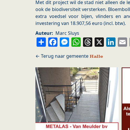
Met dit project wil de stad niet alleen d
ook de biodiversiteit versterken. Bloembol
extra voedsel voor bijen, vlinders en a
investering van 18.907,56 euro (incl. btw).
Auteur
Marc Sluys
Share
Facebook
Messenger
WhatsApp
Thread
X
Li
Halle