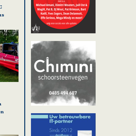
C
us
n
on