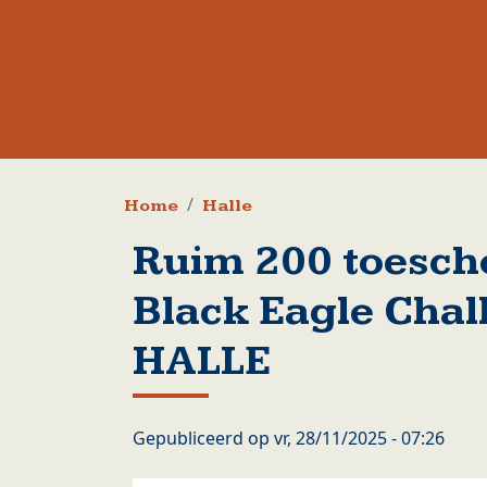
Kruimelpad
Home
Halle
Ruim 200 toesch
Black Eagle Chal
HALLE
Gepubliceerd op
vr, 28/11/2025 - 07:26