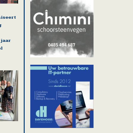
iseert
g
 jaar
el