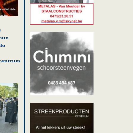
s
 hun
de
centrum