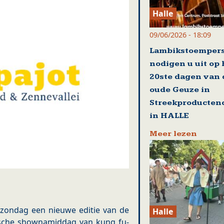
Halle
09/06/2026 - 18:09
Lambikstoemper
nodigen u uit op
20ste dagen van 
oude Geuze in
Streekproducten
in HALLE
Meer lezen
zondag een nieuwe editie van de
Halle
ische shownamiddag van kung fu-