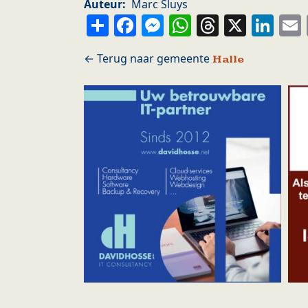
Auteur
Marc Sluys
Share
Facebook
Messenger
WhatsApp
Thread
X
Li
Halle