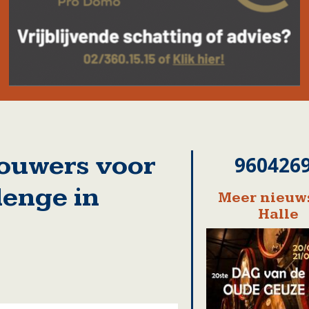
ouwers voor
960426
lenge in
Meer nieuws
Halle