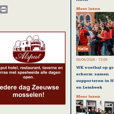
s
nkedIn
Email
Print
Meer lezen
Halle
06/06/2026 - 15:09
WK voetbal op gr
scherm: samen
supporteren in 
en Lembeek
Meer lezen