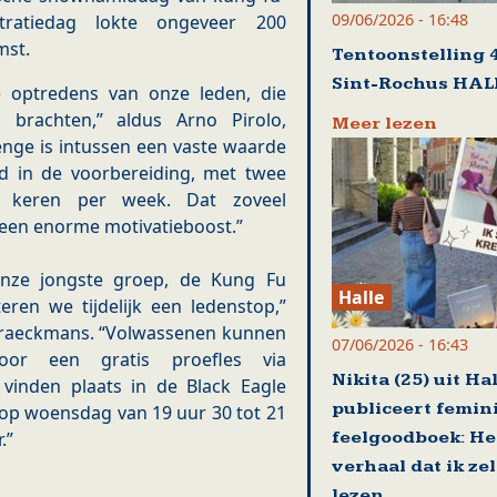
09/06/2026 - 16:48
ratiedag lokte ongeveer 200
mst.
Tentoonstelling 4
Sint-Rochus HAL
optredens van onze leden, die
 brachten,” aldus Arno Pirolo,
Meer lezen
lenge is intussen een vaste waarde
jd in de voorbereiding, met twee
e keren per week. Dat zoveel
 een enorme motivatieboost.”
 onze jongste groep, de Kung Fu
Halle
eren we tijdelijk een ledenstop,”
n Braeckmans. “Volwassenen kunnen
07/06/2026 - 16:43
or een gratis proefles via
Nikita (25) uit Ha
 vinden plaats in de Black Eagle
publiceert femin
 op woensdag van 19 uur 30 tot 21
feelgoodboek: He
.”
verhaal dat ik zel
lezen