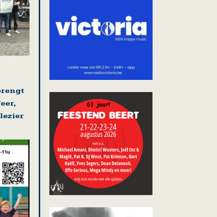
brengt
eer,
lezier