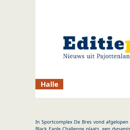
Halle
In Sportcomplex De Bres vond afgelopen 
Black Eagle Challenge plaats, een dynam