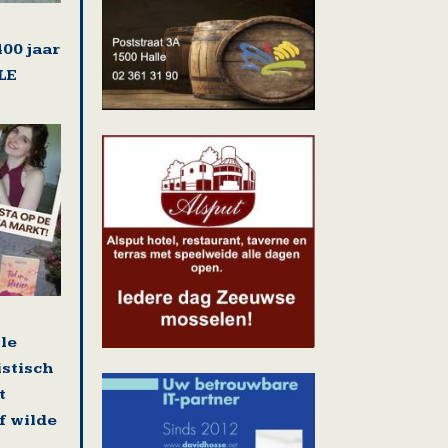
00 jaar
LE
lle
istisch
t
f wilde