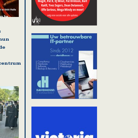
s
 hun
de
centrum