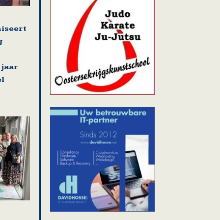
iseert
g
 jaar
el