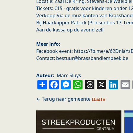
Locatie: Zaal De Kring, Stevens-De Waelple
Tickets: €15 - gratis voor kinderen onder 12
Verkoop:Via de muzikanten van Brassban
Bij Haarkapper Patrick (Prinsenbos 17, Le
Aan de kassa op de avond zelf
Meer info:
Facebook event: https://fb.me/e/62DnlaYz
Contact: bestuur@brassbandlembeek.be
Auteur
Marc Sluys
Share
Facebook
Messenger
WhatsApp
Thread
X
Li
Halle