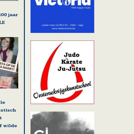
00 jaar
LE
lle
istisch
t
f wilde