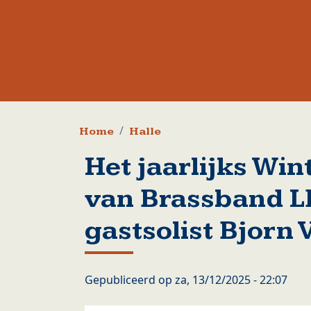
Kruimelpad
Home
Halle
Het jaarlijks Win
van Brassband 
gastsolist Bjorn 
Gepubliceerd op
za, 13/12/2025 - 22:07