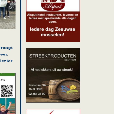
brengt
eer,
lezier