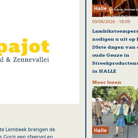
Halle
09/06/2026 - 18:09
Lambikstoemper
nodigen u uit op
20ste dagen van 
oude Geuze in
Streekproducten
in HALLE
Meer lezen
 te Lembeek brengen de
Halle
s Goris een sfeervol en