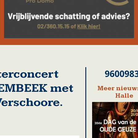
terconcert
960098
LEMBEEK met
Meer nieuws
Halle
Verschoore.