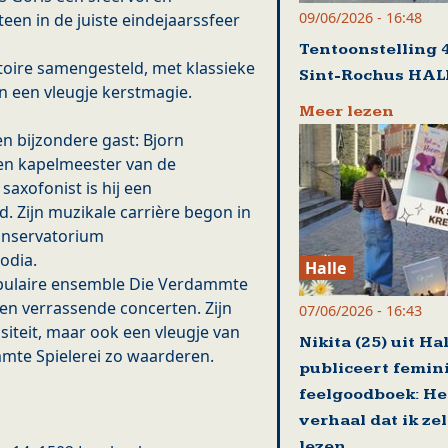
09/06/2026 - 16:48
en in de juiste eindejaarssfeer
Tentoonstelling 4
oire samengesteld, met klassieke
Sint-Rochus HAL
n een vleugje kerstmagie.
Meer lezen
n bijzondere gast: Bjorn
 en kapelmeester van de
saxofonist is hij een
d. Zijn muzikale carrière begon in
Conservatorium
odia.
Halle
opulaire ensemble Die Verdammte
 en verrassende concerten. Zijn
07/06/2026 - 16:43
siteit, maar ook een vleugje van
Nikita (25) uit Ha
mmte Spielerei zo waarderen.
publiceert femin
feelgoodboek: He
verhaal dat ik zel
lezen