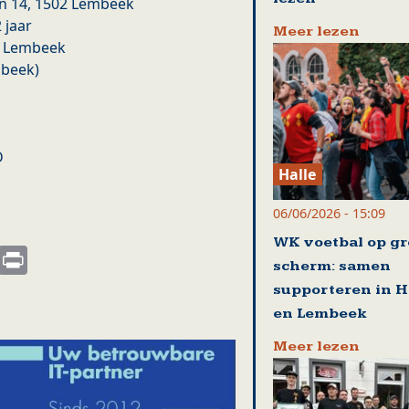
in 14, 1502 Lembeek
 jaar
Meer lezen
d Lembeek
mbeek)
D
Halle
06/06/2026 - 15:09
WK voetbal op gr
s
nkedIn
Email
Print
scherm: samen
supporteren in 
en Lembeek
Meer lezen