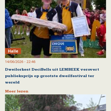
Halle
14/06/2026 - 22:46
Dweilorkest DeciBells uit LEMBEEK verovert
publieksprijs op grootste dweilfestival ter
wereld
Meer lezen