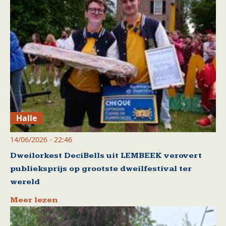
Halle
14/06/2026 - 22:46
Dweilorkest DeciBells uit LEMBEEK verovert
publieksprijs op grootste dweilfestival ter
wereld
Meer lezen