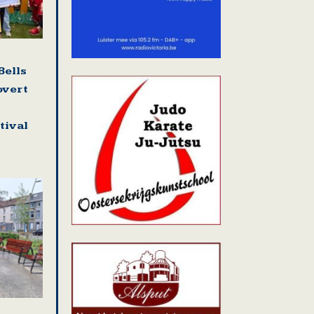
Bells
overt
tival