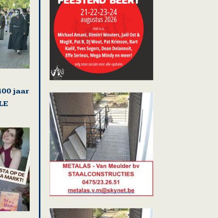
00 jaar
LE