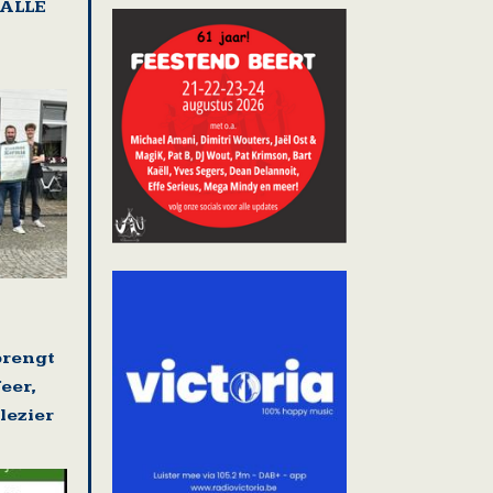
HALLE
brengt
eer,
lezier