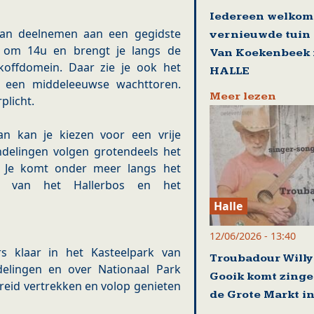
Iedereen welkom 
kan deelnemen aan een gegidste
vernieuwde tuin
kt om 14u en brengt je langs de
Van Koekenbeek 
koffdomein. Daar zie je ook het
HALLE
 een middeleeuwse wachttoren.
Meer lezen
plicht.
an kan je kiezen voor een vrije
ndelingen volgen grotendeels het
 Je komt onder meer langs het
je van het Hallerbos en het
Halle
12/06/2026 - 13:40
 klaar in het Kasteelpark van
Troubadour Willy 
elingen en over Nationaal Park
Gooik komt zinge
eid vertrekken en volop genieten
de Grote Markt in