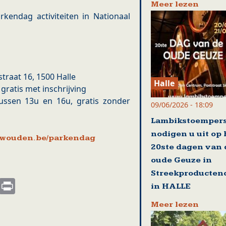
Meer lezen
kendag activiteiten in Nationaal
raat 16, 1500 Halle
Halle
gratis met inschrijving
tussen 13u en 16u, gratis zonder
09/06/2026 - 18:09
Lambikstoemper
nodigen u uit op
wouden.be/parkendag
20ste dagen van 
oude Geuze in
Streekproducten
s
nkedIn
Email
Print
in HALLE
Meer lezen