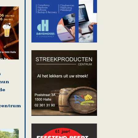
s
 hun
de
centrum