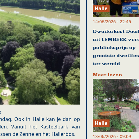
Halle
14/06/2026 - 22:46
Dweilorkest Deci
uit LEMBEEK ver
publieksprijs op
grootste dweilfes
ter wereld
Meer lezen
e
dag. Ook in Halle kan je dan op
Halle
en. Vanuit het Kasteelpark van
ssen de Zenne en het Hallerbos.
13/06/2026 - 09:09