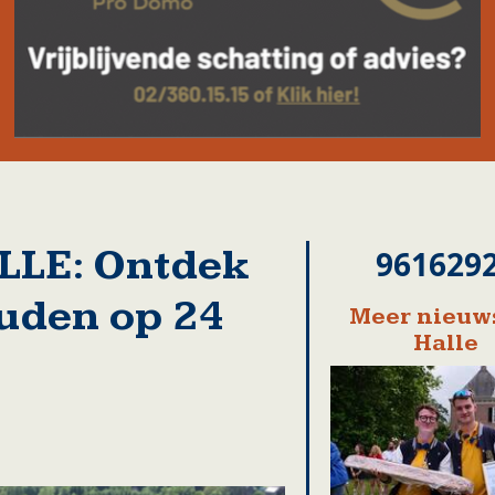
LLE: Ontdek
961629
uden op 24
Meer nieuws
Halle