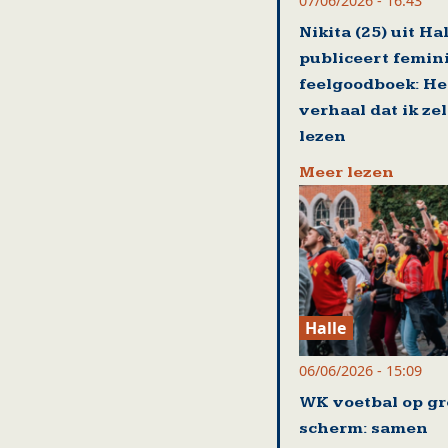
07/06/2026 - 16:43
Nikita (25) uit Ha
publiceert femin
feelgoodboek: He
verhaal dat ik zel
lezen
Meer lezen
Halle
06/06/2026 - 15:09
WK voetbal op gr
scherm: samen