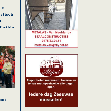
lle
istisch
t
f wilde
oot