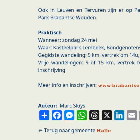
Ook in Leuven en Tervuren zijn er op Par
Park Brabantse Wouden.
Praktisch
Wanneer: zondag 24 mei
Waar: Kasteelpark Lembeek, Bondgenotenst
Gegidste wandeling: 5 km, vertrek om 14u, 
Vrije wandelingen: 9 of 15 km, vertrek 
inschrijving
Meer info en inschrijven:
www.brabantse
Auteur
Marc Sluys
Share
Facebook
Messenger
WhatsApp
Thread
X
Li
Halle