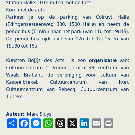
Station Halle: 10 minuten met de fiets
Kom met de auto:
Parkeer je op de parking van Colruyt Halle
(Edingensesteenweg 300, 1500 Halle) en neem de
pendelbus (7 min.) naar het park (van 11u tot 19u15).
De pendelbus rijdt niet van 12u tot 12u15 en van
15u30 tot 16u.
Kunsten Bo[!]s des Arts is een
organisatie
van:
Cultuurcentrum ’t Vondel, Cultureel centrum van
Waals Brabant, de vereniging voor cultuur van
Kasteelbrakel, Cultuurcentrum van Itter,
Cultuurcentrum van Rebecq, Cultuurcentrum van
Tubeke.
Auteur
Marc Sluys
Share
Facebook
Messenger
WhatsApp
Threads
X
LinkedIn
Email
Prin