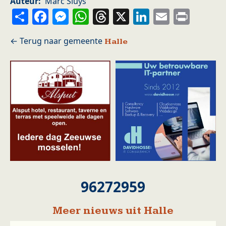
Auteur
Marc Sluys
Share
Facebook
Messenger
WhatsApp
Threads
X
LinkedIn
Email
Prin
Halle
96272959
Meer nieuws uit Halle