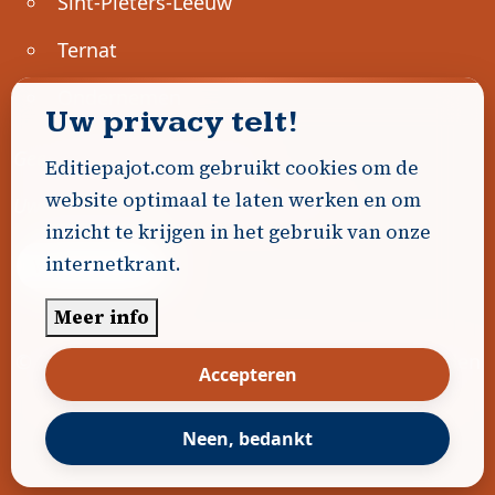
Sint-Pieters-Leeuw
Ternat
Ondernemen
Uw privacy telt!
Geen advertenties gevonden.
Editiepajot.com gebruikt cookies om de
website optimaal te laten werken en om
Uw advertentie hier? Contacteer ons!
inzicht te krijgen in het gebruik van onze
internetkrant.
Word Partner!
Meer info
© 2026
Editiepajot.com
|
Algemene voorwaarden
Accepteren
|
Disclaimer
|
Privacybeleid
|
Cookiebeleid
|
Gerealiseerd door
DavidHosse.net
Neen, bedankt