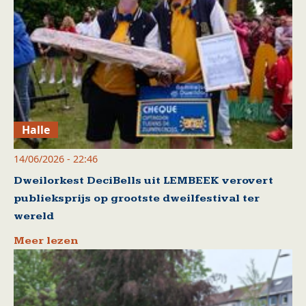
Halle
14/06/2026 - 22:46
Dweilorkest DeciBells uit LEMBEEK verovert
publieksprijs op grootste dweilfestival ter
wereld
Meer lezen