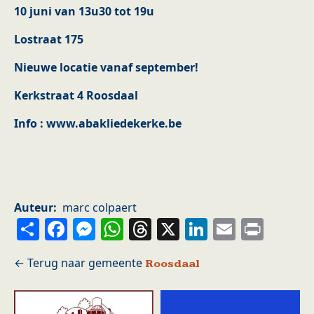
10 juni van 13u30 tot 19u
Lostraat 175
Nieuwe locatie vanaf september!
Kerkstraat 4 Roosdaal
Info : www.abakliedekerke.be
Auteur
marc colpaert
Share
Facebook
Messenger
WhatsApp
Threads
X
LinkedIn
Email
Prin
Roosdaal