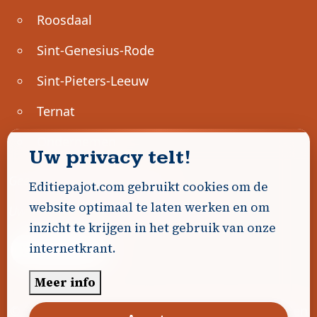
Roosdaal
Sint-Genesius-Rode
Sint-Pieters-Leeuw
Ternat
Ondernemen
Uw privacy telt!
Geen advertenties gevonden.
Editiepajot.com gebruikt cookies om de
website optimaal te laten werken en om
Uw advertentie hier? Contacteer ons!
inzicht te krijgen in het gebruik van onze
internetkrant.
Word Partner!
Meer info
© 2026
Editiepajot.com
|
Algemene voorwaarden