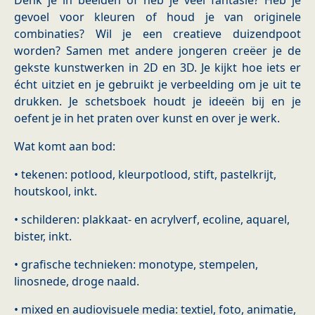
Denk je in beelden of heb je veel fantasie? Heb je
gevoel voor kleuren of houd je van originele
combinaties? Wil je een creatieve duizendpoot
worden? Samen met andere jongeren creëer je de
gekste kunstwerken in 2D en 3D. Je kijkt hoe iets er
écht uitziet en je gebruikt je verbeelding om je uit te
drukken. Je schetsboek houdt je ideeën bij en je
oefent je in het praten over kunst en over je werk.
Wat komt aan bod:
• tekenen: potlood, kleurpotlood, stift, pastelkrijt,
houtskool, inkt.
• schilderen: plakkaat- en acrylverf, ecoline, aquarel,
bister, inkt.
• grafische technieken: monotype, stempelen,
linosnede, droge naald.
• mixed en audiovisuele media: textiel, foto, animatie,