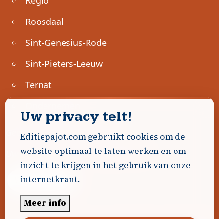
Regio
Roosdaal
Sint-Genesius-Rode
Sint-Pieters-Leeuw
Ternat
Ondernemen
Uw privacy telt!
Geen advertenties gevonden.
Editiepajot.com gebruikt cookies om de
website optimaal te laten werken en om
Uw advertentie hier? Contacteer ons!
inzicht te krijgen in het gebruik van onze
internetkrant.
Word Partner!
Meer info