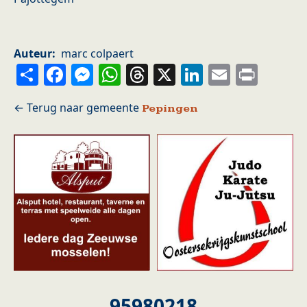
Auteur
marc colpaert
Share
Facebook
Messenger
WhatsApp
Threads
X
LinkedIn
Email
Prin
Pepingen
95980218