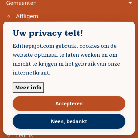
Gemeenten
Affligem
Asse
Uw privacy telt!
Beersel
Editiepajot.com gebruikt cookies om de
website optimaal te laten werken en om
Bever
inzicht te krijgen in het gebruik van onze
Dilbeek
internetkrant.
Drogenbos
Meer info
Edingen
Accepteren
Geraardsbergen
Neen, bedankt
Halle
Lennik