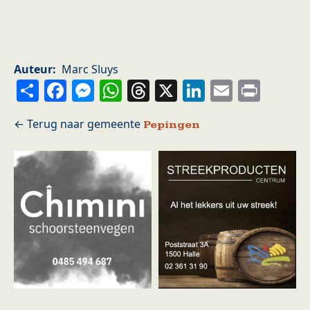
Auteur
Marc Sluys
Share
Facebook
Messenger
WhatsApp
Threads
X
LinkedIn
Email
Prin
Pepingen