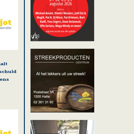
alt
 schuld
gens