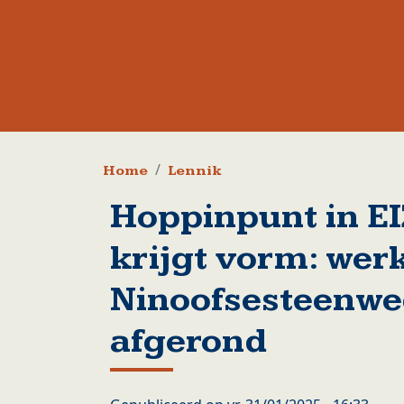
Kruimelpad
Home
Lennik
Hoppinpunt in 
krijgt vorm: wer
Ninoofsesteenwe
afgerond