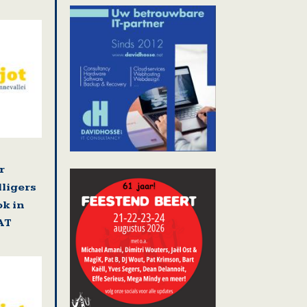
r
lligers
k in
AT