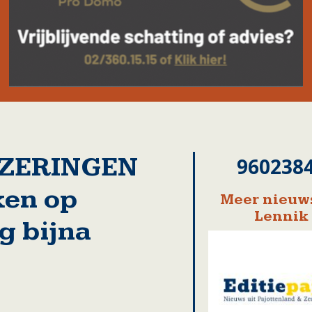
EIZERINGEN
960238
ken op
Meer nieuws
Lennik
g bijna