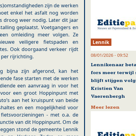
s)omstandigheden zijn de werken
oet enkel het asfalt nog worden
 droog weer nodig. Later dit jaar
talling geplaatst. Voetgangers en
geen omleiding meer volgen. Ze
uwe veiligere fietspaden en
Lennik
tes. Ook doorgaand verkeer rijdt
08/01/2026 - 09:52
er rijrichting.
Lennikenaar beta
 bijna zijn afgerond, kan het
fors meer terwijl
ende fase starten met de werken
blijft stijgen vol
diende een aanvraag in voor het
Kristien Van
voor een groot Hoppinpunt met
Vaerenbergh
to’s aan het kruispunt van beide
altes en een mogelijkheid voor
Meer lezen
fietsvoorzieningen - met o.a. de
 functie van dit Hoppinpunt. Om de
leggen stond de gemeente Lennik