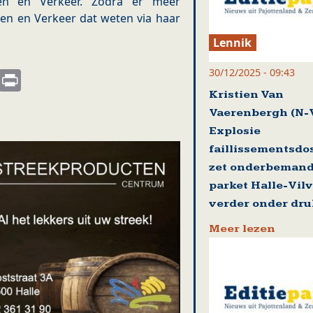
en en Verkeer. Zodra er meer
egen en Verkeer dat weten via haar
Lennik
30/12/2025 - 09:43
s
nkedIn
Email
Print
Kristien Van
Vaerenbergh (N-
Explosie
faillissementsdo
zet onderbeman
parket Halle-Vil
verder onder dru
Meer lezen