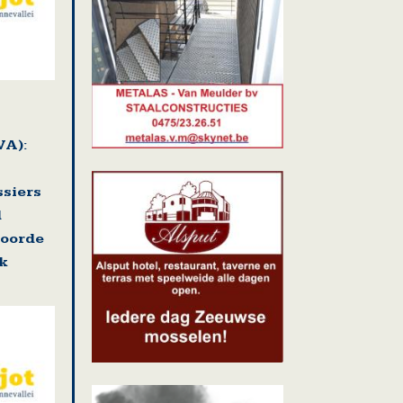
VA):
ssiers
d
voorde
k