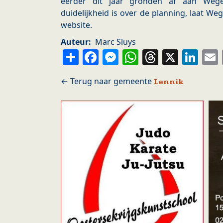
eerder dit jaar gronden af aan Weg
duidelijkheid is over de planning, laat W
website.
Auteur
Marc Sluys
Share
Facebook
Messenger
WhatsApp
Thread
X
Li
Lennik