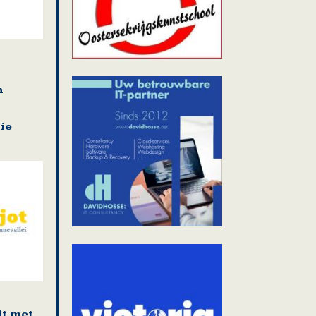
n
ie
it met