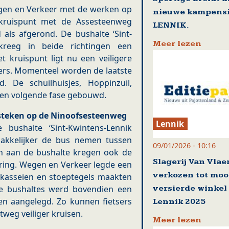
gen en Verkeer met de werken op
nieuwe kampensi
 kruispunt met de Assesteenweg
LENNIK.
 als afgerond. De bushalte ‘Sint-
Meer lezen
 kreeg in beide richtingen een
t kruispunt ligt nu een veiligere
gers. Momenteel worden de laatste
. De schuilhuisjes, Hoppinzuil,
 een volgende fase gebouwd.
rsteken op de Ninoofsesteenweg
Lennik
bushalte ‘Sint-Kwintens-Lennik
makkelijker de bus nemen tussen
09/01/2026 - 10:16
n aan de bushalte kregen ook de
Slagerij Van Vla
ring. Wegen en Verkeer legde een
verkozen tot moo
 kasseien en stoeptegels maakten
versierde winkel
 de bushaltes werd bovendien een
en aangelegd. Zo kunnen fietsers
Lennik 2025
weg veiliger kruisen.
Meer lezen