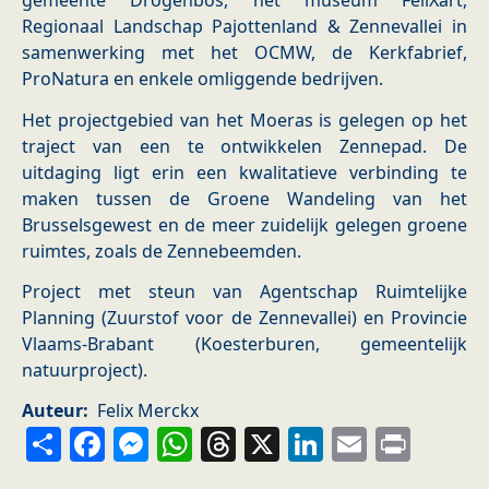
gemeente Drogenbos, het museum FeliXart,
Regionaal Landschap Pajottenland & Zennevallei in
samenwerking met het OCMW, de Kerkfabrief,
ProNatura en enkele omliggende bedrijven.
Het projectgebied van het Moeras is gelegen op het
traject van een te ontwikkelen Zennepad. De
uitdaging ligt erin een kwalitatieve verbinding te
maken tussen de Groene Wandeling van het
Brusselsgewest en de meer zuidelijk gelegen groene
ruimtes, zoals de Zennebeemden.
Project met steun van Agentschap Ruimtelijke
Planning (Zuurstof voor de Zennevallei) en Provincie
Vlaams-Brabant (Koesterburen, gemeentelijk
natuurproject).
Auteur
Felix Merckx
Share
Facebook
Messenger
WhatsApp
Threads
X
LinkedIn
Email
Prin