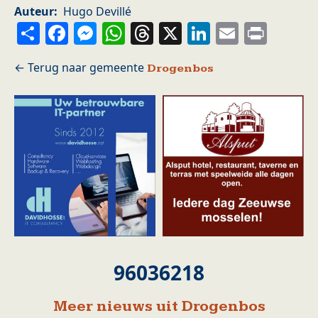
Auteur
Hugo Devillé
Share
Facebook
Messenger
WhatsApp
Threads
X
LinkedIn
Email
Prin
Drogenbos
96036218
Meer nieuws uit Drogenbos