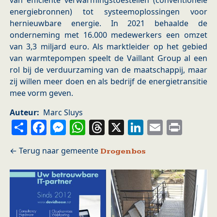
van efficiënte verwarmingstoestellen (conventionele
energiebronnen) tot systeemoplossingen voor
hernieuwbare energie. In 2021 behaalde de
onderneming met 16.000 medewerkers een omzet
van 3,3 miljard euro. Als marktleider op het gebied
van warmtepompen speelt de Vaillant Group al een
rol bij de verduurzaming van de maatschappij, maar
zij willen meer doen en als bedrijf de energietransitie
mee vorm geven.
Auteur
Marc Sluys
Share
Facebook
Messenger
WhatsApp
Threads
X
LinkedIn
Email
Prin
Drogenbos