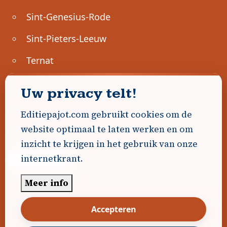
Sint-Genesius-Rode
Sint-Pieters-Leeuw
Ternat
Ondernemen
Uw privacy telt!
Geen advertenties gevonden.
Editiepajot.com gebruikt cookies om de
website optimaal te laten werken en om
Uw advertentie hier? Contacteer ons!
inzicht te krijgen in het gebruik van onze
internetkrant.
Word Partner!
Meer info
© 2026
Editiepajot.com
|
Algemene voorwaarden
Accepteren
|
Disclaimer
|
Privacybeleid
|
Cookiebeleid
|