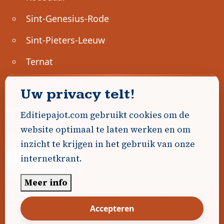
Sint-Genesius-Rode
Sint-Pieters-Leeuw
Ternat
Ondernemen
Uw privacy telt!
Geen advertenties gevonden.
Editiepajot.com gebruikt cookies om de
website optimaal te laten werken en om
Uw advertentie hier? Contacteer ons!
inzicht te krijgen in het gebruik van onze
internetkrant.
Word Partner!
Meer info
© 2026
Editiepajot.com
|
Algemene voorwaarden
Accepteren
|
Disclaimer
|
Privacybeleid
|
Cookiebeleid
|