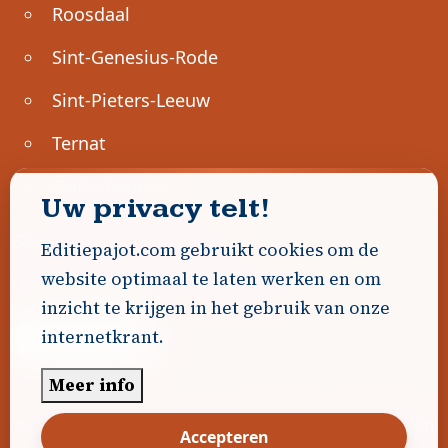
Roosdaal
Sint-Genesius-Rode
Sint-Pieters-Leeuw
Ternat
Ondernemen
Uw privacy telt!
Geen advertenties gevonden.
Editiepajot.com gebruikt cookies om de
website optimaal te laten werken en om
Uw advertentie hier? Contacteer ons!
inzicht te krijgen in het gebruik van onze
internetkrant.
Word Partner!
Meer info
© 2026
Editiepajot.com
|
Algemene voorwaarden
Accepteren