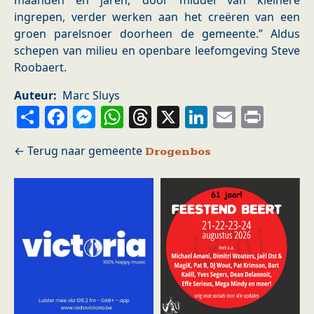
maanden en jaren, door middel van kleinere
ingrepen, verder werken aan het creëren van een
groen parelsnoer doorheen de gemeente.” Aldus
schepen van milieu en openbare leefomgeving Steve
Roobaert.
Auteur
Marc Sluys
Share
Facebook
Messenger
WhatsApp
Threads
X
LinkedIn
Email
Prin
Drogenbos