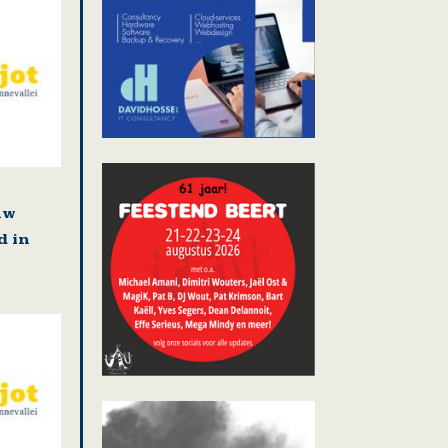
uw
d in