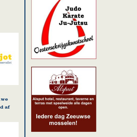
uwe
d af