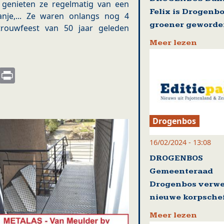
 genieten ze regelmatig van een
Felix is Drogenb
panje,... Ze waren onlangs nog 4
groener geword
trouwfeest van 50 jaar geleden
Meer lezen
s
nkedIn
Email
Print
Drogenbos
16/02/2024 - 13:08
DROGENBOS
Gemeenteraad
Drogenbos verw
nieuwe korpsche
Meer lezen