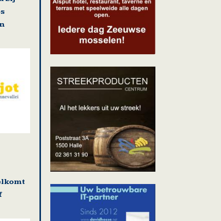
os
en
elkomt
f