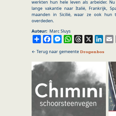
werkten hun hele leven als arbeider. Nu
lange vakantie naar Italië, Frankrijk, S
maanden in Sicilië, waar ze ook hun 
overdeden.
Auteur
Marc Sluys
Share
Facebook
Messenger
WhatsApp
Thread
X
Li
Drogenbos