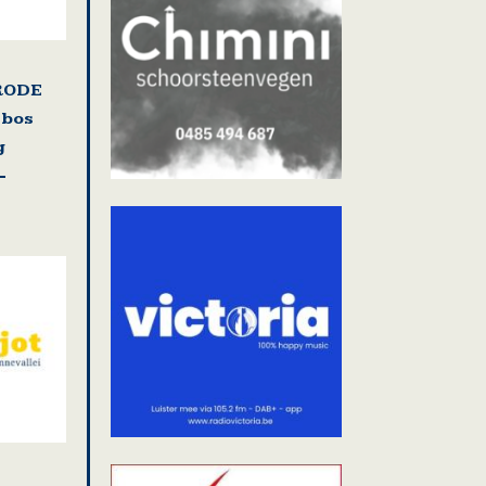
RODE
nbos
g
-