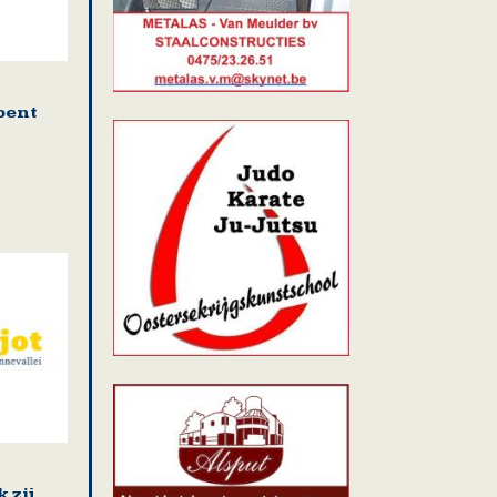
pent
 zij