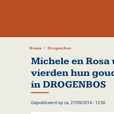
Kruimelpad
Home
Drogenbos
Michele en Rosa u
vierden hun goud
in DROGENBOS
Gepubliceerd op
za, 27/09/2014 - 12:50