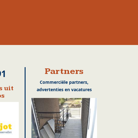
Partners
91
Commerciële partners,
 uit
advertenties en vacatures
os