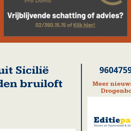
it Sicilië
960475
en bruiloft
Meer nieuws
Drogenb