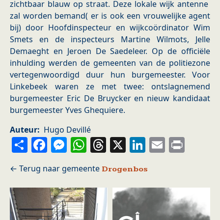
zichtbaar blauw op straat.
Deze lokale wijk antenne
zal worden bemand( er is ook een vrouwelijke agent
bij) door Hoofdinspecteur en wijkcoördinator Wim
Smets en de inspecteurs Martine Wilmots, Jelle
Demaeght en Jeroen De Saedeleer. Op de officiële
inhulding werden de gemeenten van de politiezone
vertegenwoordigd duur hun burgemeester. Voor
Linkebeek waren ze met twee: ontslagnemend
burgemeester Eric De Bruycker en nieuw kandidaat
burgemeester Yves Ghequiere.
Auteur
Hugo Devillé
Share
Facebook
Messenger
WhatsApp
Threads
X
LinkedIn
Email
Prin
Drogenbos