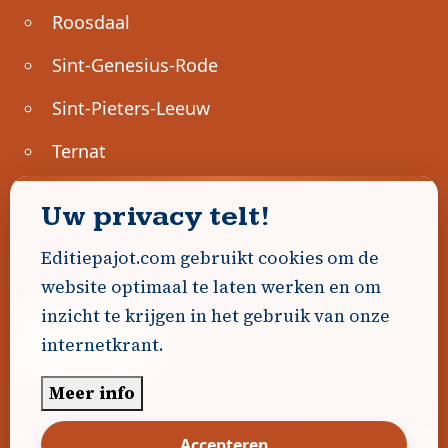
Roosdaal
Sint-Genesius-Rode
Sint-Pieters-Leeuw
Ternat
Ondernemen
Uw privacy telt!
Geen advertenties gevonden.
Editiepajot.com gebruikt cookies om de
website optimaal te laten werken en om
Uw advertentie hier? Contacteer ons!
inzicht te krijgen in het gebruik van onze
internetkrant.
Word Partner!
Meer info
© 2026
Editiepajot.com
|
Algemene voorwaarden
Accepteren