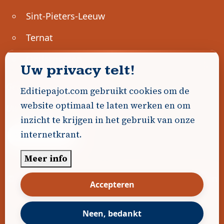
Sint-Pieters-Leeuw
Ternat
Ondernemen
Uw privacy telt!
Geen advertenties gevonden.
Editiepajot.com gebruikt cookies om de
website optimaal te laten werken en om
Uw advertentie hier? Contacteer ons!
inzicht te krijgen in het gebruik van onze
internetkrant.
Word Partner!
Meer info
© 2026
Editiepajot.com
|
Algemene voorwaarden
Accepteren
|
Disclaimer
|
Privacybeleid
|
Cookiebeleid
|
Gerealiseerd door
DavidHosse.net
Neen, bedankt