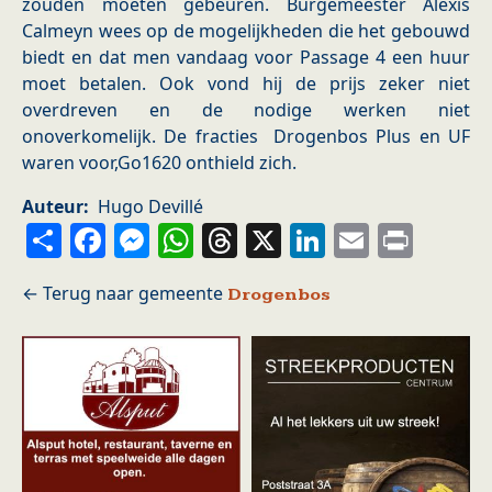
zouden moeten gebeuren. Burgemeester Alexis
Calmeyn wees op de mogelijkheden die het gebouwd
biedt en dat men vandaag voor Passage 4 een huur
moet betalen. Ook vond hij de prijs zeker niet
overdreven en de nodige werken niet
onoverkomelijk. De fracties Drogenbos Plus en UF
waren voor,Go1620 onthield zich.
Auteur
Hugo Devillé
Share
Facebook
Messenger
WhatsApp
Threads
X
LinkedIn
Email
Prin
Drogenbos