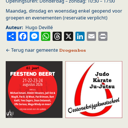
Openingsuren: Donderdag – zondag: 10:30 – 17:00
Maandag, dinsdag en woensdag enkel geopend voor
groepen en evenementen (reservatie verplicht)
Auteur
Hugo Devillé
Share
Facebook
Messenger
WhatsApp
Threads
X
LinkedIn
Email
Prin
Drogenbos