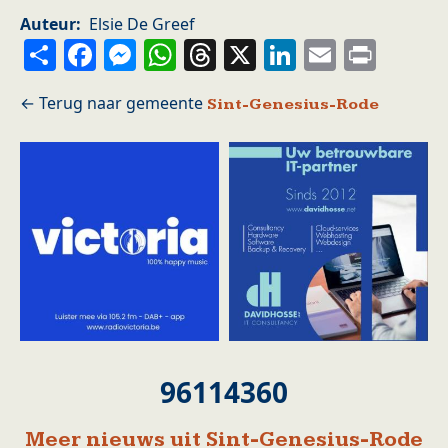
Auteur
Elsie De Greef
Share
Facebook
Messenger
WhatsApp
Threads
X
LinkedIn
Email
Prin
Sint-Genesius-Rode
96114360
Meer nieuws uit Sint-Genesius-Rode