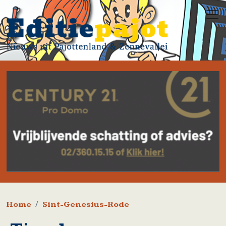
Overslaan en naar de inhoud gaan
Kruimelpad
Home
Sint-Genesius-Rode