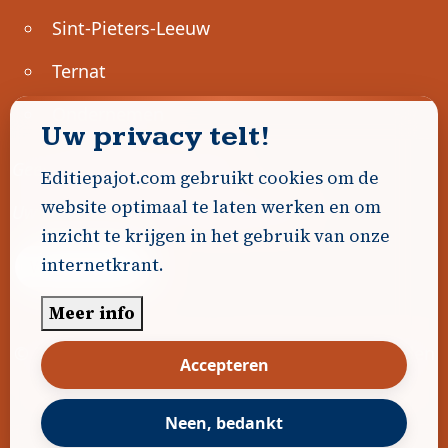
Sint-Pieters-Leeuw
Ternat
Ondernemen
Uw privacy telt!
Geen advertenties gevonden.
Editiepajot.com gebruikt cookies om de
website optimaal te laten werken en om
Uw advertentie hier? Contacteer ons!
inzicht te krijgen in het gebruik van onze
internetkrant.
Word Partner!
Meer info
© 2026
Editiepajot.com
|
Algemene voorwaarden
Accepteren
|
Disclaimer
|
Privacybeleid
|
Cookiebeleid
|
Gerealiseerd door
DavidHosse.net
Neen, bedankt