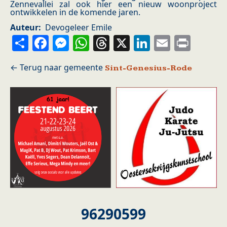
Zennevallei zal ook hier een nieuw woonproject
ontwikkelen in de komende jaren.
Auteur
Devogeleer Emile
Share
Facebook
Messenger
WhatsApp
Threads
X
LinkedIn
Email
Prin
Sint-Genesius-Rode
96290599