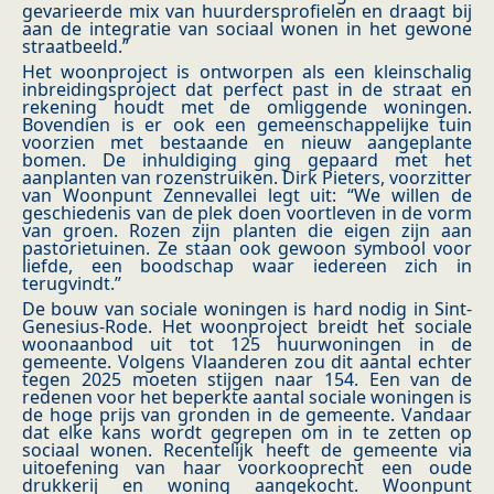
gevarieerde mix van huurdersprofielen en draagt bij
aan de integratie van sociaal wonen in het gewone
straatbeeld.”
Het woonproject is ontworpen als een kleinschalig
inbreidingsproject dat perfect past in de straat en
rekening houdt met de omliggende woningen.
Bovendien is er ook een gemeenschappelijke tuin
voorzien met bestaande en nieuw aangeplante
bomen. De inhuldiging ging gepaard met het
aanplanten van rozenstruiken. Dirk Pieters, voorzitter
van Woonpunt Zennevallei legt uit: “We willen de
geschiedenis van de plek doen voortleven in de vorm
van groen. Rozen zijn planten die eigen zijn aan
pastorietuinen. Ze staan ook gewoon symbool voor
liefde, een boodschap waar iedereen zich in
terugvindt.”
De bouw van sociale woningen is hard nodig in Sint-
Genesius-Rode. Het woonproject breidt het sociale
woonaanbod uit tot 125 huurwoningen in de
gemeente. Volgens Vlaanderen zou dit aantal echter
tegen 2025 moeten stijgen naar 154. Een van de
redenen voor het beperkte aantal sociale woningen is
de hoge prijs van gronden in de gemeente. Vandaar
dat elke kans wordt gegrepen om in te zetten op
sociaal wonen. Recentelijk heeft de gemeente via
uitoefening van haar voorkooprecht een oude
drukkerij en woning aangekocht. Woonpunt