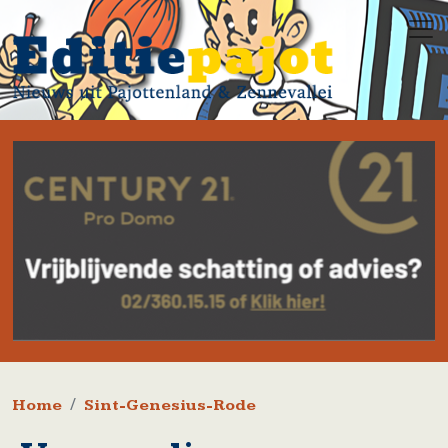
Overslaan en naar de inhoud gaan
Kruimelpad
Home
Sint-Genesius-Rode