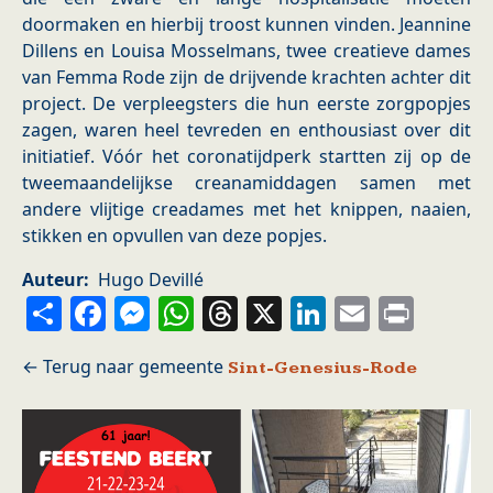
doormaken en hierbij troost kunnen vinden. Jeannine
Dillens en Louisa Mosselmans, twee creatieve dames
van Femma Rode zijn de drijvende krachten achter dit
project. De verpleegsters die hun eerste zorgpopjes
zagen, waren heel tevreden en enthousiast over dit
initiatief. Vóór het coronatijdperk startten zij op de
tweemaandelijkse creanamiddagen samen met
andere vlijtige creadames met het knippen, naaien,
stikken en opvullen van deze popjes.
Auteur
Hugo Devillé
Share
Facebook
Messenger
WhatsApp
Threads
X
LinkedIn
Email
Prin
Sint-Genesius-Rode