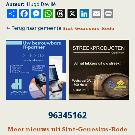
Auteur
Hugo Devillé
Share
Facebook
Messenger
WhatsApp
Threads
X
LinkedIn
Email
Prin
Sint-Genesius-Rode
96345162
Meer nieuws uit Sint-Genesius-Rode