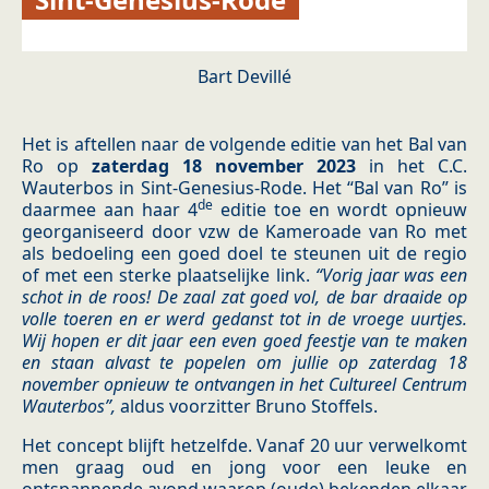
Bart Devillé
Het is aftellen naar de volgende editie van het Bal van
Ro op
zaterdag 18 november 2023
in het C.C.
Wauterbos in Sint-Genesius-Rode. Het “Bal van Ro” is
de
daarmee aan haar 4
editie toe en wordt opnieuw
georganiseerd door vzw de Kameroade van Ro met
als bedoeling een goed doel te steunen uit de regio
of met een sterke plaatselijke link.
“Vorig jaar was een
schot in de roos! De zaal zat goed vol, de bar draaide op
volle toeren en er werd gedanst tot in de vroege uurtjes.
Wij hopen er dit jaar een even goed feestje van te maken
en staan alvast te popelen om jullie op zaterdag 18
november opnieuw te ontvangen in het Cultureel Centrum
Wauterbos”,
aldus voorzitter Bruno Stoffels.
Het concept blijft hetzelfde. Vanaf 20 uur verwelkomt
men graag oud en jong voor een leuke en