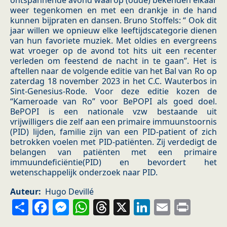
ontspannende avond waarop (oude) bekenden elkaar
weer tegenkomen en met een drankje in de hand
kunnen bijpraten en dansen. Bruno Stoffels: “ Ook dit
jaar willen we opnieuw elke leeftijdscategorie dienen
van hun favoriete muziek. Met oldies en evergreens
wat vroeger op de avond tot hits uit een recenter
verleden om feestend de nacht in te gaan”. Het is
aftellen naar de volgende editie van het Bal van Ro op
zaterdag 18 november 2023 in het C.C. Wauterbos in
Sint-Genesius-Rode. Voor deze editie kozen de
“Kameroade van Ro” voor BePOPI als goed doel.
BePOPI is een nationale vzw bestaande uit
vrijwilligers die zelf aan een primaire immuunstoornis
(PID) lijden, familie zijn van een PID-patient of zich
betrokken voelen met PID-patiënten. Zij verdedigt de
belangen van patiënten met een primaire
immuundeficiëntie(PID) en bevordert het
wetenschappelijk onderzoek naar PID.
Auteur
Hugo Devillé
Share
Facebook
Messenger
WhatsApp
Threads
X
LinkedIn
Email
Prin