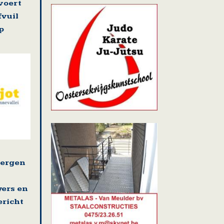
voert
fvuil
p
bergen
yers en
ericht