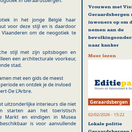
ogotiek in Geraardsbergen.
Vrouwen met Vis
Geraardsbergen 
iek in het jonge België haar
inwoners op om d
ut voor deze stijl en is daardoor
nemen aan de
n Vlaanderen om de neogotiek te
bevolkingsonder
naar kanker
sche stijl met zijn spitsbogen en
Meer lezen
lleen een architecturale voorkeur,
ende stad.
amen met een gids de meest
periode en ontdek je de invloed
rt-De L’Arbre.
Geraardsbergen
uitzonderlijke interieurs die niet
gen starten aan het toeristisch
02/02/2026 - 15:22
de Markt en eindigen in Musea
eschikbaar is voor aanvullende
Lokale politie
Geraardsbergen 