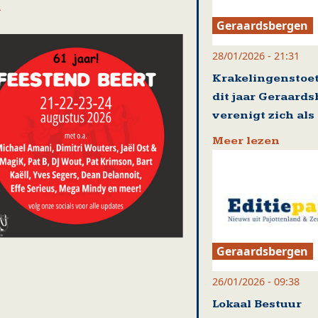
n
Geraardsbergen
28/01/2026 - 21:31
Krakelingenstoet
dit jaar Geraard
verenigt zich al
Meer lezen
Geraardsbergen
26/01/2026 - 09:38
Lokaal Bestuur