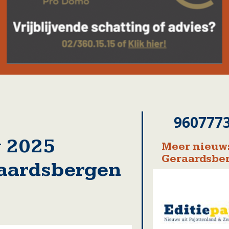
960777
 2025
Meer nieuws
Geraardsbe
raardsbergen