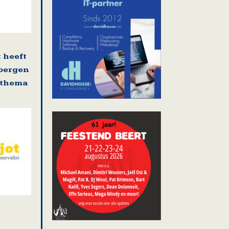
 heeft
sbergen
s thema