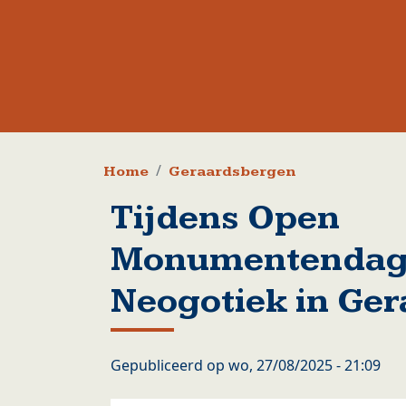
Kruimelpad
Home
Geraardsbergen
Tijdens Open
Monumentendag
Neogotiek in Ge
Gepubliceerd op
wo, 27/08/2025 - 21:09