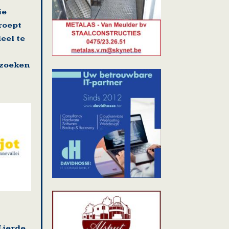
ie
roept
eel te
zoeken
Lierde