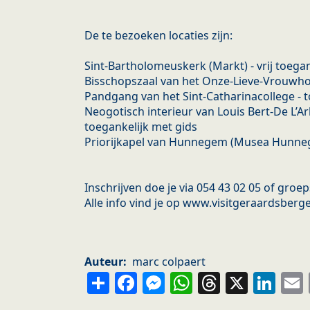
De te bezoeken locaties zijn:
Sint-Bartholomeuskerk (Markt) - vrij toegan
Bisschopszaal van het Onze-Lieve-Vrouwhos
Pandgang van het Sint-Catharinacollege - t
Neogotisch interieur van Louis Bert-De L’Ar
toegankelijk met gids
Priorijkapel van Hunnegem (Musea Hunnege
Inschrijven doe je via 054 43 02 05 of gr
Alle info vind je op www.visitgeraardsberg
Auteur
marc colpaert
Share
Facebook
Messenger
WhatsApp
Thread
X
Li