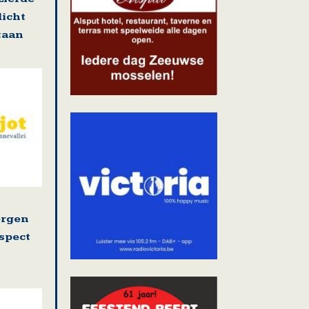
dicht
staan
ergen
espect