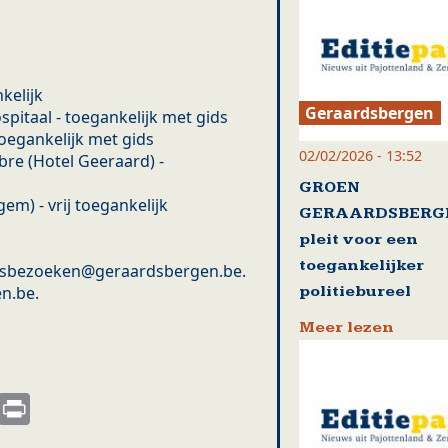
kelijk
Geraardsbergen
pitaal - toegankelijk met gids
oegankelijk met gids
02/02/2026 - 13:52
bre (Hotel Geeraard) -
GROEN
m) - vrij toegankelijk
GERAARDSBERG
pleit voor een
toegankelijker
oepsbezoeken@geraardsbergen.be.
politiebureel
en.be.
Meer lezen
s
nkedIn
Email
Print