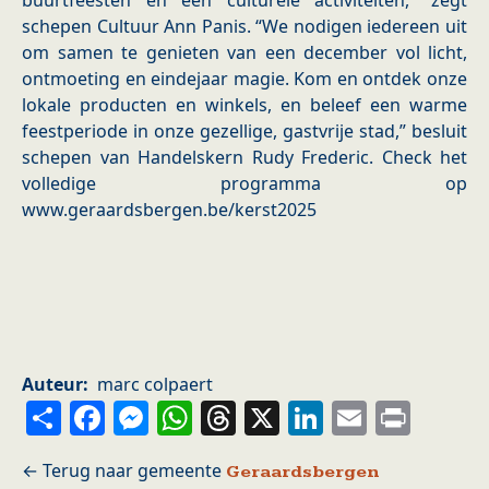
buurtfeesten en een culturele activiteiten,” zegt
schepen Cultuur Ann Panis. “We nodigen iedereen uit
om samen te genieten van een december vol licht,
ontmoeting en eindejaar magie. Kom en ontdek onze
lokale producten en winkels, en beleef een warme
feestperiode in onze gezellige, gastvrije stad,” besluit
schepen van Handelskern Rudy Frederic. Check het
volledige programma op
www.geraardsbergen.be/kerst2025
Auteur
marc colpaert
Share
Facebook
Messenger
WhatsApp
Threads
X
LinkedIn
Email
Prin
Geraardsbergen